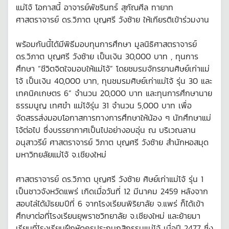
แม่โจ้ โอกาสนี้ อาจารย์พัชรินทร์ สุกัณศีล ทายาท
ศาสตราจารย์ ดร.วิภาต บุญศรี วังซ้าย ให้เกียรติเข้าร่วมงาน
พร้อมกันนี้ได้มีพิธีมอบทุนการศึกษา มูลนิธิศาสตราจารย์
ดร.วิภาต บุญศรี วังซ้าย เป็นเงิน 30,000 บาท , ทุนการ
ศึกษา “ชีวิตจิตใจมอบให้แม่โจ้” โดยชมรมจักรยานศิษย์เก่าแม่
โจ้ เป็นเงิน 40,000 บาท, ทุนชมรมศิษย์เก่าแม่โจ้ รุ่น 30 และ
เทคนิคเกษตร 6” จำนวน 20,000 บาท และทุนการศึกษานาย
ธรรมนูญ เทศขำ แม่โจ้รุ่น 31 จำนวน 5,000 บาท เพื่อ
จัดสรรส่งมอบโอกาสการทางการศึกษาให้น้อง ๆ นักศึกษาแม่
โจ้ต่อไป ซึ่งบรรยากาศเป็นไปอย่างอบอุ่น ณ บริเวณลาน
อนุสาวรีย์ ศาสตราจารย์ วิภาต บุญศรี วังซ้าย สำนักหอสมุด
มหาวิทยลัยแม่โจ้ จ.เชียงใหม่
ศาสตราจารย์ ดร.วิภาต บุญศรี วังซ้าย ศิษย์เก่าแม่โจ้ รุ่น 1
เป็นชาวจังหวัดแพร่ เกิดเมื่อวันที่ 12 มีนาคม 2459 หลังจาก
สอบไล่ได้มัธยมปีที่ 6 จากโรงเรียนพิริยาลัย จ.แพร่ ก็ได้เข้า
ศึกษาต่อที่โรงเรียนยุพราชวิทยาลัย จ.เชียงใหม่ และย้ายมา
เรียนที่โรงเรียนฝึกหัดครูประถมกสิกรรมแม่โจ้ เมื่อปี 2477 ซึ่ง