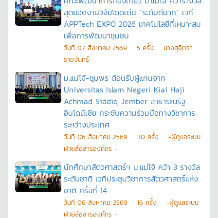
คณะพัฒนาการท่องเที่ยว ม.แม่โจ้ คว้ารางวัล
สุดยอดงานวิจัยโดดเด่น “ระดับดีมาก” เวที
APPTech EXPO 2026 เทคโนโลยีที่เหมาะสม
เพื่อการพัฒนาชุมชน
วันที
07 สิงหาคม 2569
5
ครั้ง
นางสุจิตรา
ราชจันทร์
ม.แม่โจ้-ชุมพร ต้อนรับผู้แทนจาก
Universitas Islam Negeri Kiai Haji
Achmad Siddiq Jember สาธารณรัฐ
อินโดนีเซีย กระชับความร่วมมือทางวิชาการ
ระหว่างประเทศ
วันที
06 สิงหาคม 2569
30
ครั้ง
-ผู้ดูแลระบบ
ฝ่ายสื่อสารองค์กร -
นักศึกษาสัตวศาสตร์ฯ ม.แม่โจ้ คว้า 3 รางวัล
ระดับชาติ เวทีประชุมวิชาการสัตวศาสตร์แห่ง
ชาติ ครั้งที่ 14
วันที
06 สิงหาคม 2569
16
ครั้ง
-ผู้ดูแลระบบ
ฝ่ายสื่อสารองค์กร -