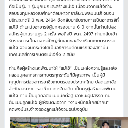
ถือเป็นรุ่น 1 รุ่นบุกเบิกและสร้างแม่โจ้ เมื่อจบจากแม่โจ้ท่าน
สอบชิงทุนหลวงไปศึกษาต่อมหาวิทยาลัยในฟิลิปปินส์ จนจบ
ปริญญาตรี ปี พ.ศ. 2484 จึงกลับมารับราชการเป็นอาจารย์ที่
แม่โจ้ ตำแหน่งอาจารย์ผู้ปกครองนาน 6 ปี จากนั้นท่านไปลง
สมัครผู้แทนราษฎร 2 ครั้ง พอถึงปี พ.ศ. 2497 ท่านกลับเข้า
รับราชการเป็นอาจารย์ใหญ่ชั้นเอกของโรงเรียนเกษตรกรรม
แม่โจ้ จวบจนกระทั่งได้เป็นอธิการบดีคนแรกของสถาบัน
เทคโนโลยีการเกษตรแม่โจ้ถึง 2 สมัย
ท่านคือผู้สร้างและพัฒนาให้ “แม่โจ้” เป็นแหล่งความรู้และหล่อ
หลอมบุคลากรการเกษตรทุกระดับที่มีคุณภาพ เป็นผู้มี
คุณูปการต่อวงการอาชีวเกษตรของประเทศไทย ปลดแอกข้อ
จำกัดของวงการอาชีวเกษตรในอดีต เป็นครูผู้สร้างและพัฒนา
แม่โจ้ ท่านเป็นบุคคลต้นแบบนักต่อสู้ เอาชนะอุปสรรค คน
ต้นแบบลูกแม่โจ้ ผู้ให้อมตะโอวาท “งานหนักไม่เคยฆ่าคน”
คติพจน์ประจำใจของลูกแม่โจ้จวบจนปัจจุบัน