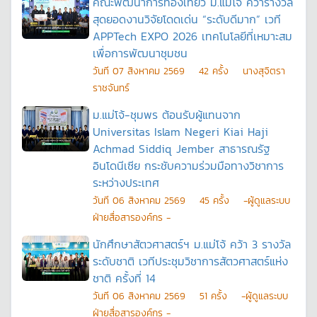
คณะพัฒนาการท่องเที่ยว ม.แม่โจ้ คว้ารางวัล
สุดยอดงานวิจัยโดดเด่น “ระดับดีมาก” เวที
APPTech EXPO 2026 เทคโนโลยีที่เหมาะสม
เพื่อการพัฒนาชุมชน
วันที
07 สิงหาคม 2569
42
ครั้ง
นางสุจิตรา
ราชจันทร์
ม.แม่โจ้-ชุมพร ต้อนรับผู้แทนจาก
Universitas Islam Negeri Kiai Haji
Achmad Siddiq Jember สาธารณรัฐ
อินโดนีเซีย กระชับความร่วมมือทางวิชาการ
ระหว่างประเทศ
วันที
06 สิงหาคม 2569
45
ครั้ง
-ผู้ดูแลระบบ
ฝ่ายสื่อสารองค์กร -
นักศึกษาสัตวศาสตร์ฯ ม.แม่โจ้ คว้า 3 รางวัล
ระดับชาติ เวทีประชุมวิชาการสัตวศาสตร์แห่ง
ชาติ ครั้งที่ 14
วันที
06 สิงหาคม 2569
51
ครั้ง
-ผู้ดูแลระบบ
ฝ่ายสื่อสารองค์กร -