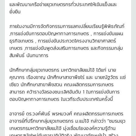
และพัฒนาเครือข่ายยุวเกษตรกรทั่วประเทศให้เข้มแข็งและ
ยั่งยืน
ภายในงานมีการจัดกิจกรรมการแลกเปลี่ยนเรียนรู้พิพิธภัณฑ์
,การแข่งขันการตอบปัญหาทางการเกษตร , การแข่งขันแผน
ธุรกิจเกษตร , การแข่งขันประกวดโครงงานวิทยาศาสตร์
เกษตร ,การแข่งขันพูดส่งเสริมการเกษตร และกิจกรรมกลุ่ม
สัมพันธ์ นันทนาการ
นักศึกษากลุ่มยุวเกษตรกร มหาวิทยาลัยแม่โจ้ ได้แก่ นาย
คุณากร เรืองชาญ นักศึกษาสาขาพืชไร่ และ นายณัฐวัตร เเซ่
เซียว นักศึกษาสาขาพืชสวน คณะผลิตกรรมการเกษตร
สามารถ คว้ารางวัลรองชนะเลิศอันดับ 1 ในการแข่งขันการ
ตอบปัญหาทางการเกษตร ในเวทีระดับประเทศในครั้งนี้
อาจารย์ ดร.วงค์พันธ์ พรหมวงศ์ คณะผลิตกรรมการเกษตร
อาจารย์ที่ปรึกษากลุ่มยุวเกษตรกร ม.แม่โจ้ กล่าวว่า "ชมรมยุว
เกษตรกรมหาวิทยาลัยแม่โจ้ มุ่งเชื่อมโยงองค์ความรู้ด้าน
เกษตรสมัยใหม่กับการปฏิบัติจริง พัฒนาทักษะผู้นำ สร้าง