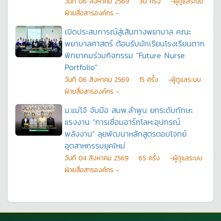
วันที
06 สิงหาคม 2569
30
ครั้ง
-ผู้ดูแลระบบ
ฝ่ายสื่อสารองค์กร -
เปิดประสบการณ์สู่เส้นทางพยาบาล คณะ
พยาบาลศาสตร์ ต้อนรับนักเรียนโรงเรียนตาก
พิทยาคมร่วมกิจกรรม "Future Nurse
Portfolio"
วันที
06 สิงหาคม 2569
15
ครั้ง
-ผู้ดูแลระบบ
ฝ่ายสื่อสารองค์กร -
ม.แม่โจ้ จับมือ สนพ.ลำพูน ยกระดับทักษะ
แรงงาน "การเชื่อมอาร์กโลหะอุปกรณ์
พลังงาน" ลุยพัฒนาหลักสูตรตอบโจทย์
อุตสาหกรรมยุคใหม่
วันที
04 สิงหาคม 2569
65
ครั้ง
-ผู้ดูแลระบบ
ฝ่ายสื่อสารองค์กร -