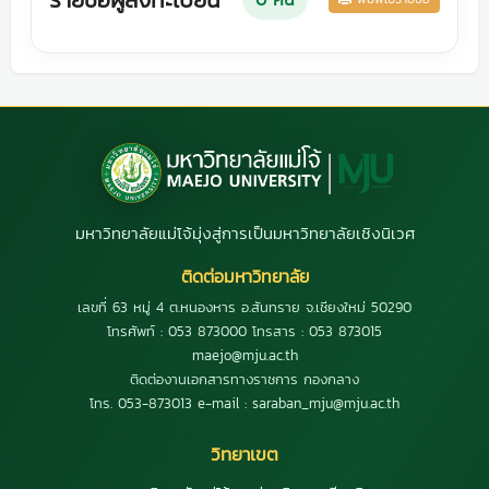
มหาวิทยาลัยแม่โจ้มุ่งสู่การเป็นมหาวิทยาลัยเชิงนิเวศ
ติดต่อมหาวิทยาลัย
เลขที่ 63 หมู่ 4 ต.หนองหาร อ.สันทราย จ.เชียงใหม่ 50290
โทรศัพท์ : 053 873000 โทรสาร : 053 873015
maejo@mju.ac.th
ติดต่องานเอกสารทางราชการ กองกลาง
โทร. 053-873013 e-mail : saraban_mju@mju.ac.th
วิทยาเขต