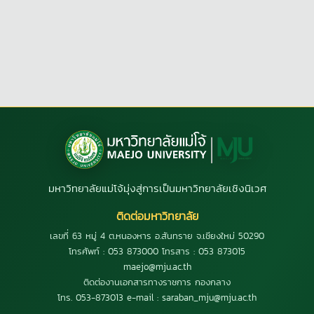
มหาวิทยาลัยแม่โจ้มุ่งสู่การเป็นมหาวิทยาลัยเชิงนิเวศ
ติดต่อมหาวิทยาลัย
เลขที่ 63 หมู่ 4 ต.หนองหาร อ.สันทราย จ.เชียงใหม่ 50290
โทรศัพท์ : 053 873000 โทรสาร : 053 873015
maejo@mju.ac.th
ติดต่องานเอกสารทางราชการ กองกลาง
โทร. 053-873013 e-mail : saraban_mju@mju.ac.th