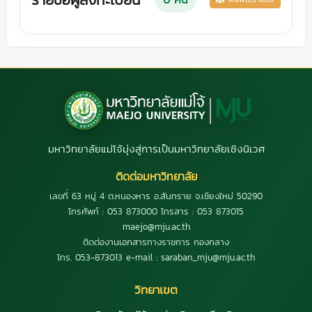
มหาวิทยาลัยแม่โจ้มุ่งสู่การเป็นมหาวิทยาลัยเชิงนิเวศ
ติดต่อมหาวิทยาลัย
เลขที่ 63 หมู่ 4 ต.หนองหาร อ.สันทราย จ.เชียงใหม่ 50290
โทรศัพท์ : 053 873000 โทรสาร : 053 873015
maejo@mju.ac.th
ติดต่องานเอกสารทางราชการ กองกลาง
โทร. 053-873013 e-mail : saraban_mju@mju.ac.th
วิทยาเขต