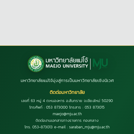
มหาวิทยาลัยแม่โจ้มุ่งสู่การเป็นมหาวิทยาลัยเชิงนิเวศ
ติดต่อมหาวิทยาลัย
เลขที่ 63 หมู่ 4 ต.หนองหาร อ.สันทราย จ.เชียงใหม่ 50290
โทรศัพท์ : 053 873000 โทรสาร : 053 873015
maejo@mju.ac.th
ติดต่องานเอกสารทางราชการ กองกลาง
โทร. 053-873013 e-mail : saraban_mju@mju.ac.th