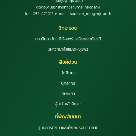
maejo@mju.ac.th
ติดต่องานเอกสารทางราชการ กองกลาง
โทร. 053-873013 e-mail : saraban_mju@mju.ac.th
วิทยาเขต
มหาวิทยาลัยแม่โจ้-แพร่ เฉลิมพระเกียรติ
มหาวิทยาลัยแม่โจ้-ชุมพร
ลิงค์ด่วน
นักศึกษา
บุคลากร
ศิษย์เก่า
ผู้สนใจเข้าศึกษา
ที่พัก/สัมมนา
ศูนย์การศึกษาและฝึกอบรมนานาชาติ