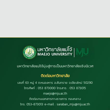
มหาวิทยาลัยแม่โจ้มุ่งสู่การเป็นมหาวิทยาลัยเชิงนิเวศ
ติดต่อมหาวิทยาลัย
เลขที่ 63 หมู่ 4 ต.หนองหาร อ.สันทราย จ.เชียงใหม่ 50290
โทรศัพท์ : 053 873000 โทรสาร : 053 873015
maejo@mju.ac.th
ติดต่องานเอกสารทางราชการ กองกลาง
โทร. 053-873013 e-mail : saraban_mju@mju.ac.th