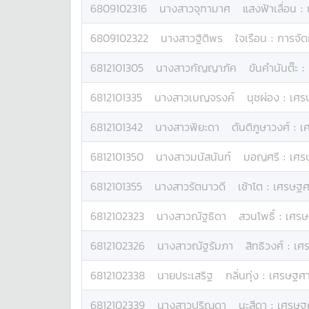
6809102316
นางสาว
จุฑามาศ
แสงฟ้าเลื่อน
:
6809102322
นางสาว
ฐิติพร
ใจเรือน
:
การจัด
6812101305
นางสาว
กัญญาภัค
ขันคำนันต๊ะ
:
6812101335
นางสาว
เบญจรงค์
นุชผ่อง
:
เศร
6812101342
นางสาว
พิยะดา
ตันติภูษาวงศ์
:
เ
6812101350
นางสาว
มนัสนันท์
มอญศรี
:
เศร
6812101355
นางสาว
รัตนาวดี
เช้าโต
:
เศรษฐศ
6812102323
นางสาว
ณัฐธิดา
สวนโพธิ์
:
เศรษ
6812102326
นางสาว
ณัฐรัมภา
สิทธิวงศ์
:
เศ
6812102338
นาย
ประเสริฐ
กลิ่นทุ่ง
:
เศรษฐศา
6812102339
นางสาว
ปริณดา
นะสีดา
:
เศรษฐศ