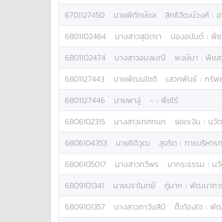
6701127450
นาย
พิทักษ์ชล
สิทธิวัฒน์วงศ์
:
อ
6801102464
นางสาว
สุนิตรา
ปองอนันต์
:
พืช
6801102474
นางสาว
อมลมณี
พงษ์มา
:
พืชส
6801127443
นาย
พัฒนโชติ
เสวกพันธ์
:
ทรัพ
6801127446
นาย
พาลู่
-
:
พืชไร่
6806102315
นางสาว
เกศกนก
ยอดเงิน
:
นวั
6806104353
นาย
ธิติวุฒ
สุจริต
:
การบริหารก
6806105017
นางสาว
ทวีพร
มากระธรรม
:
นวั
6809101341
นาย
ปราโมทย์
ภู่มาก
:
พัฒนาการท
6809101357
นางสาว
ภาวันสินี
ต๊ะต้องใจ
:
พัฒ