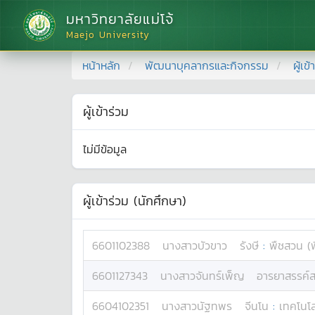
มหาวิทยาลัยแม่โจ้
Maejo University
หน้าหลัก
พัฒนาบุคลากรและกิจกรรม
ผู้เข
ผู้เข้าร่วม
ไม่มีข้อมูล
ผู้เข้าร่วม (นักศึกษา)
6601102388
นางสาว
บัวขาว
รังษี
:
พืชสวน (พ
6601127343
นางสาว
จันทร์เพ็ญ
อารยาสรรค์ส
6604102351
นางสาว
นัฐทพร
จีนโน
:
เทคโนโล