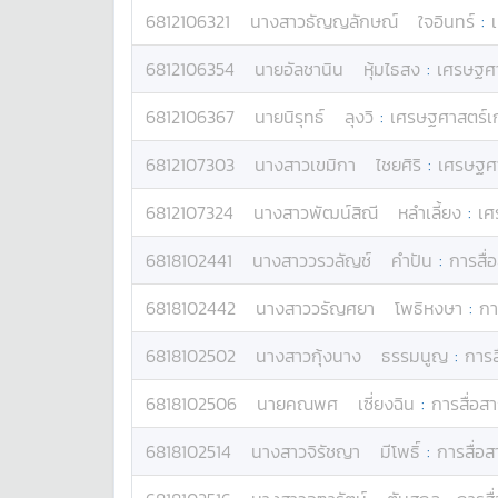
6812106321
นางสาว
ธัญญลักษณ์
ใจอินทร์
:
6812106354
นาย
อัลชานิน
หุ้มไธสง
:
เศรษฐศา
6812106367
นาย
นิรุทธ์
ลุงวิ
:
เศรษฐศาสตร์เ
6812107303
นางสาว
เขมิกา
ไชยศิริ
:
เศรษฐศา
6812107324
นางสาว
พัฒน์สิณี
หลำเลี้ยง
:
เศ
6818102441
นางสาว
วรวลัญช์
คำปัน
:
การสื่อ
6818102442
นางสาว
วรัญศยา
โพธิหงษา
:
กา
6818102502
นางสาว
กุ้งนาง
ธรรมนูญ
:
การส
6818102506
นาย
คณพศ
เซี่ยงฉิน
:
การสื่อสา
6818102514
นางสาว
จิรัชญา
มีโพธิ์
:
การสื่อส