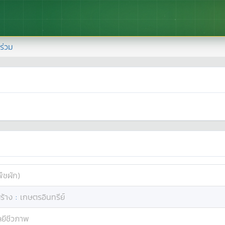
้าร่วม
ืชผัก)
ร้าง
:
เกษตรอินทรีย์
ยีชีวภาพ