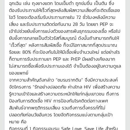
ฉุกเฉิน เช่น ถุงยางแตก โดนเข็มตำ ถูกข่มขื่น เป็นต้น ซึ่ง
ต้องรับประทานให้เร็วที่สุดหลังสัมผัสความเสี่ยงที่จะติดเชื้อเอช
ไอวี โดยจะต้องเริ่มรับประทานภายใน 72 ชั่วโมงหลังมีความ
เสี่ยง และรับประทานติดต่อกันนาน 28 วัน โดยยา PEP จะ
เข้าไปช่วยยับยั้งการแบ่งตัวของสารพันธุกรรมของเชื้อ หรือไป
ยับยั้งการกลายเป็นตัวไวรัสที่สมบูรณ์ ดังนั้นถ้าสามารถกินให้
“เร็วที่สุด” หลังการสัมผัสเชื้อ ก็จะมีโอกาสมากที่สุดประมาณ
ร้อยละ 80% ที่จะป้องกันไม่ให้มีเชื้อเพิ่มจำนวนใหม่ แต่อย่างไร
ก็ตามการรับประทานยา PEP และ PrEP มีผลข้างเคียงมาก
ไม่สามารถซื้อเพื่อรับประทานเองได้ จำเป็นต้องอยู่ในความดูแล
ของแพทย์
จากความสำคัญดังกล่าว “ชมรมรากดิน” จึงมีความประสงค์
จัดโครงการ “รักอย่างปลอดภัย ห่างไกล HIV เพื่อสร้างความ
รู้ความเข้าใจและสร้างความตระหนักให้แก่กลุ่มเยาวชน ถึงการ
ป้องกันการติดเชื้อ HIV การป้องกันโรคติดต่อทางเพศ
สัมพันธ์จากพฤติกรรมเสี่ยง รวมถึงการตั้งครรภ์ที่ไม่
ปลอดภัยก่อนวัยอันควร โดยจัดกิจกรรมแบ่งตามกลุ่มเป้า
หมาย คือ
กิจกรรมที่ 1 กิจกรรมอบรม Safe Love, Save Life สำหรับ