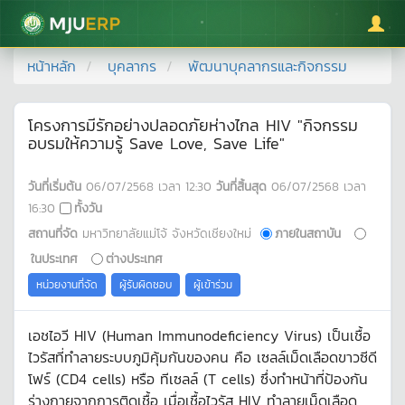
มหาวิทยาลัยแม่โจ้
หน้าหลัก
บุคลากร
พัฒนาบุคลากรและกิจกรรม
โครงการมีรักอย่างปลอดภัยห่างไกล HIV "กิจกรรม
อบรมให้ความรู้ Save Love, Save Life"
วันที่เริ่มต้น
06/07/2568
เวลา
12:30
วันที่สิ้นสุด
06/07/2568
เวลา
16:30
ทั้งวัน
สถานที่จัด
มหาวิทยาลัยแม่โจ้ จังหวัดเชียงใหม่
ภายในสถาบัน
ในประเทศ
ต่างประเทศ
หน่วยงานที่จัด
ผู้รับผิดชอบ
ผู้เข้าร่วม
เอชไอวี HIV (Human Immunodeficiency Virus) เป็นเชื้อ
ไวรัสที่ทำลายระบบภูมิคุ้มกันของคน คือ เซลล์เม็ดเลือดขาวซีดี
โฟร์ (CD4 cells) หรือ ทีเซลล์ (T cells) ซึ่งทำหน้าที่ป้องกัน
ร่างกายจากการติดเชื้อ เมื่อเชื้อไวรัส HIV ทำลายเม็ดเลือด