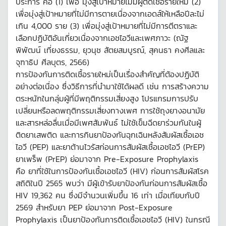
ประการ คือ (1) เพื่อ มุ่งสู่เป้าหมายไม่มีผู้ติดเชื้อรายใหม่ (2)
เพื่อมุ่งสู่เป้าหมายที่ไม่มีการตายเนื่องจากเอดส์ให้เหลือปีละไม่
เกิน 4,000 ราย (3) เพื่อมุ่งสู่เป้าหมายที่ไม่มีการตีตราและ
เลือกปฏิบัติอันเกี่ยวเนื่องจากเอชไอวีและเพศภาวะ (ณัฐ
พิพัฒน์ เที่ยงธรรม, ยุวนุช สัตยสมบูรณ์, สุคนธา คงศีลและ
จุฑาธิป ศีลบุตร, 2566)
การป้องกันการติดเชื้อรายใหม่เป็นเรื่องสำคัญที่ต้องปฏิบัติ
อย่างต่อเนื่อง ซึ่งวิธีการที่นำมาใช้ได้ผลดี เช่น การสร้างความ
ตระหนักในกลุ่มผู้ที่มีพฤติกรรมเสี่ยงสูง โปรแกรมการปรับ
เปลี่ยนหรือลดพฤติกรรมเสี่ยงทางเพศ การใช้ถุงยางอนามัย
และสารหล่อลื่นเมื่อมีเพศสัมพันธ์ ไม่ใช้เข็มฉีดยาร่วมกันในผู้
ติดยาเสพติด และการกินยาป้องกันฉุกเฉินหลังสัมผัสเชื้อเอช
ไอวี (PEP) และยาต้านไวรัสก่อนการสัมผัสเชื้อเอชไอวี (PrEP)
ยาเพร็พ (PrEP) ย่อมาจาก Pre-Exposure Prophylaxis
คือ ยาที่ใช้ในการป้องกันเชื้อเอชไอวี (HIV) ก่อนการสัมผัสโรค
สถิติในปี 2565 พบว่า มีผู้เข้ารับยาป้องกันก่อนการสัมผัสเชื้อ
HIV 19,362 คน ซึ่งมีจำนวนเพิ่มขึ้น 16 เท่า เมื่อเทียบกับปี
2569 สำหรับยา PEP ย่อมาจาก Post-Exposure
Prophylaxis เป็นยาป้องกันการติดเชื้อเอชไอวี (HIV) ในกรณี