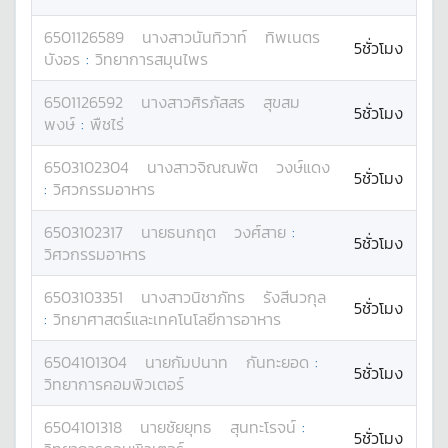
6501126589
นางสาว
นันทิวาท์
ทิพเนตร
5ชั่วโมง
บังอร
:
วิทยาการสมุนไพร
6501126592
นางสาว
ศิรภัสสร
สุขสม
5ชั่วโมง
พงษ์
:
พืชไร่
6503102304
นางสาว
จิณณพัต
วงษ์แดง
5ชั่วโมง
:
วิศวกรรมอาหาร
6503102317
นาย
ธนกฤต
วงศ์สาย
:
5ชั่วโมง
วิศวกรรมอาหาร
6503103351
นางสาว
นิชาภัทร
รังสีนวกุล
5ชั่วโมง
:
วิทยาศาสตร์และเทคโนโลยีการอาหาร
6504101304
นาย
กัมปนาท
กันทะยอด
:
5ชั่วโมง
วิทยาการคอมพิวเตอร์
6504101318
นาย
ชัยยุทธ
สุนทะโรจน์
:
5ชั่วโมง