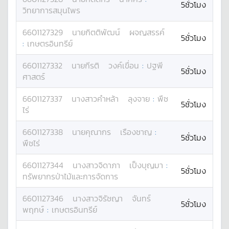
5ชั่วโมง
วิทยาการสมุนไพร
6601127329
นาย
กิตติพัฒน์
ผจญสรรค์
5ชั่วโมง
:
เกษตรอินทรีย์
6601127332
นาย
กีรติ
วงค์เขื่อน
:
ปฐพี
5ชั่วโมง
ศาสตร์
6601127337
นางสาว
คำหล้า
ลุงจาย
:
พืช
5ชั่วโมง
ไร่
6601127338
นาย
คุณากร
เรืองชาญ
:
5ชั่วโมง
พืชไร่
6601127344
นางสาว
จิดาภา
เป็งบุญมา
:
5ชั่วโมง
ทรัพยากรป่าไม้และการจัดการ
6601127346
นางสาว
จิรัชญา
จันทร์
5ชั่วโมง
พฤกษ์
:
เกษตรอินทรีย์