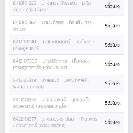
6410101326
นางสาว
ระพีพรรณ
มะโน
5ชั่วโมง
สกูล
:
การประมง
6410101364
นาย
นภัสกร
ภิรมย์
:
การ
5ชั่วโมง
ประมง
6412101330
นาย
เอกบดินทร์
วงศ์ธิดา
:
5ชั่วโมง
เศรษฐศาสตร์
6412107308
นาย
ปรัตถกร
เข็มทอง
:
5ชั่วโมง
เศรษฐศาสตร์ระหว่างประเทศ
6415123339
นาย
ษเมธ
เลิศปภศิลป์
:
5ชั่วโมง
พลังงานทดแทน
6422101355
นาย
ณัฐพนธ์
สุทธวงค์
:
5ชั่วโมง
สัตวศาสตร์ (โคนมและโคเนื้อ)
6422101377
นางสาว
ธารารัตน์
ก้านเพชร
5ชั่วโมง
:
สัตวศาสตร์ (การผลิตสุกร)