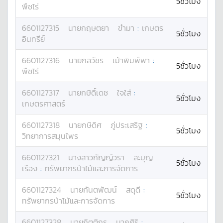
5ชั่วโมง
พืชไร่
6601127315
นาย
กฤษตยา
ขำมา
:
เกษตร
5ชั่วโมง
อินทรีย์
6601127316
นาย
กลวัชร
เม้าพิมพ์พา
:
5ชั่วโมง
พืชไร่
6601127317
นาย
กษิดิ์เดช
ใจใส่
:
5ชั่วโมง
เกษตรศาสตร์
6601127318
นาย
กษิดิศ
ภู่ประเสริฐ
:
5ชั่วโมง
วิทยาการสมุนไพร
6601127321
นางสาว
กัญญ์วรา
ละบุญ
5ชั่วโมง
เรือง
:
ทรัพยากรป่าไม้และการจัดการ
6601127324
นาย
กันตพัฒน์
สดุดี
:
5ชั่วโมง
ทรัพยากรป่าไม้และการจัดการ
6601127328
นาย
กิตติกร
นาคศิริ
: