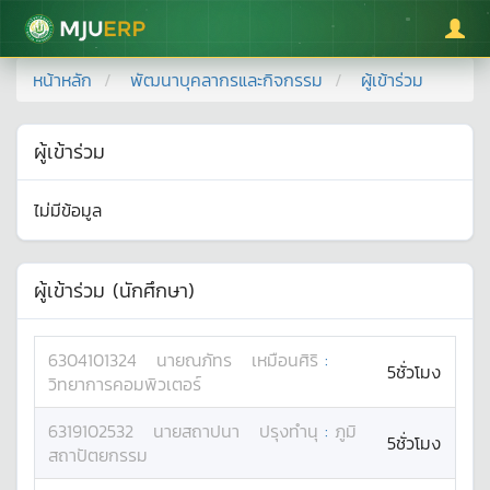
มหาวิทยาลัยแม่โจ้
หน้าหลัก
พัฒนาบุคลากรและกิจกรรม
ผู้เข้าร่วม
ผู้เข้าร่วม
ไม่มีข้อมูล
ผู้เข้าร่วม (นักศึกษา)
6304101324
นาย
ณภัทร
เหมือนศิริ
:
5ชั่วโมง
วิทยาการคอมพิวเตอร์
6319102532
นาย
สถาปนา
ปรุงทำนุ
:
ภูมิ
5ชั่วโมง
สถาปัตยกรรม