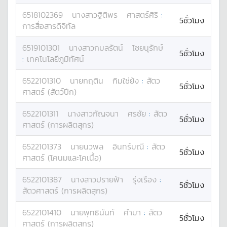
6518102369
นางสาว
ฐิติพร
ศาสตร์ศิริ
:
5ชั่วโมง
การสื่อสารดิจิทัล
6519101301
นางสาว
กมลรัตน์
ไชยนุรักษ์
5ชั่วโมง
:
เทคโนโลยีภูมิทัศน์
6522101310
นาย
กฤติน
กิมใช่ย้ง
:
สัตว
5ชั่วโมง
ศาสตร์ (สัตว์ปีก)
6522101311
นางสาว
กัญจนา
ศรชัย
:
สัตว
5ชั่วโมง
ศาสตร์ (การผลิตสุกร)
6522101373
นาย
นวพล
อินทร์มณี
:
สัตว
5ชั่วโมง
ศาสตร์ (โคนมและโคเนื้อ)
6522101387
นางสาว
ปรายฟ้า
รุ่งเรือง
:
5ชั่วโมง
สัตวศาสตร์ (การผลิตสุกร)
6522101410
นาย
พุทธินันท์
คำมา
:
สัตว
5ชั่วโมง
ศาสตร์ (การผลิตสุกร)