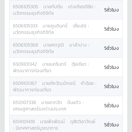
6506105305
นาย
กัปตัน
เก่งเกียรติชัย
:
5ชั่วโมง
นวัตกรรมธุรกิจดิจิทัล
6506105333
นาย
ภูบดินทร์
เซี่ยงใช่
:
5ชั่วโมง
นวัตกรรมธุรกิจดิจิทัล
6506105368
นาย
ศตวุฒิ
มาลำปาง
:
5ชั่วโมง
นวัตกรรมธุรกิจดิจิทัล
6509101342
นาย
นครินทร์
ตุ้ยเขียว
:
5ชั่วโมง
พัฒนาการท่องเที่ยว
6509101367
นาย
ภัควัฒน์กรณ์
คำจ้อย
:
5ชั่วโมง
พัฒนาการท่องเที่ยว
6512107338
นาย
ลาภวัต
ปิ่นแก้ว
:
5ชั่วโมง
เศรษฐศาสตร์ระหว่างประเทศ
6514101418
นาย
พีรพัฒน์
ดุสิตวิลาวัณย์
5ชั่วโมง
:
นิเทศศาสตร์บูรณาการ