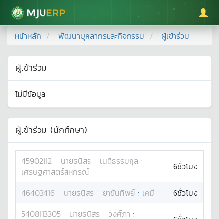
มหาวิทยาลัยแม่โจ้
หน้าหลัก
พัฒนาบุคลากรและกิจกรรม
ผู้เข้าร่วม
ผู้เข้าร่วม
ไม่มีข้อมูล
ผู้เข้าร่วม (นักศึกษา)
45902112
นาย
ธนิสร
เนติธรรมกุล
:
6ชั่วโมง
เศรษฐศาสตร์สหกรณ์
46403416
นาย
ธนิสร
ยาขันทิพย์
:
เคมี
6ชั่วโมง
5408113305
นาย
ธนิสร
วงศ์ภา
: