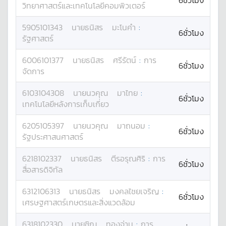
6ชั่วโมง
วิทยาศาสตร์และเทคโนโลยีคอมพิวเตอร์
5905101343
นาย
ธนิสร
มะโนคำ
:
6ชั่วโมง
รัฐศาสตร์
6006101377
นาย
ธนิสร
ศรีรัตน์
:
การ
6ชั่วโมง
จัดการ
6103104308
นาย
นวคุณ
มาไทย
:
6ชั่วโมง
เทคโนโลยีหลังการเก็บเกี่ยว
6205105397
นาย
นวคุณ
มาถนอม
:
6ชั่วโมง
รัฐประศาสนศาสตร์
6218102337
นาย
ธนิสร
ตีรอรุณศิริ
:
การ
6ชั่วโมง
สื่อสารดิจิทัล
6312106313
นาย
ธนิสร
มงคลไชยเจริญ
:
6ชั่วโมง
เศรษฐศาสตร์เกษตรและสิ่งแวดล้อม
6318102330
นาย
ชิณ
ทองจ่าม
:
การ