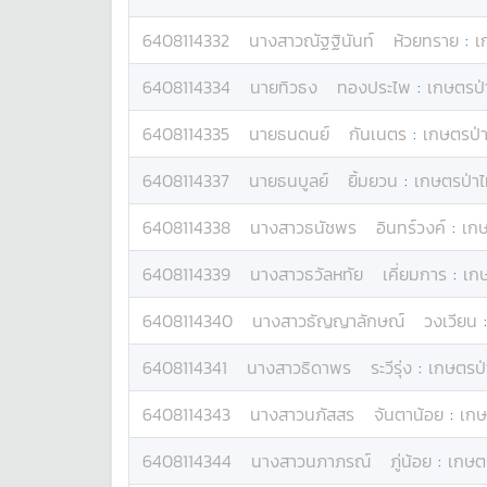
6408114332
นางสาว
ณัฐฐินันท์
ห้วยทราย
:
เ
6408114334
นาย
ทิวธง
ทองประไพ
:
เกษตรป่า
6408114335
นาย
ธนดนย์
กันเนตร
:
เกษตรป่า
6408114337
นาย
ธนบูลย์
ยิ้มยวน
:
เกษตรป่าไ
6408114338
นางสาว
ธนัชพร
อินทร์วงค์
:
เกษ
6408114339
นางสาว
ธวัลหทัย
เคี่ยมการ
:
เกษ
6408114340
นางสาว
ธัญญาลักษณ์
วงเวียน
6408114341
นางสาว
ธิดาพร
ระวีรุ่ง
:
เกษตรป่
6408114343
นางสาว
นภัสสร
จันตาน้อย
:
เกษ
6408114344
นางสาว
นภาภรณ์
ภู่น้อย
:
เกษตร