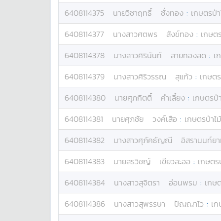
6408114375
นาย
วิชาฤทธิ์
ชั่งทอง
:
เกษตรป่า
6408114377
นางสาว
ศตพร
สังข์ทอง
:
เกษตรป
6408114378
นางสาว
ศิรินันท์
สายทองสด
:
เก
6408114379
นางสาว
ศิริวรรณ
สุแก้ว
:
เกษตรป
6408114380
นาย
ศุภกิตติ์
คำเลี้ยง
:
เกษตรป่า
6408114381
นาย
ศุภชัย
วงค์เสือ
:
เกษตรป่าไม
6408114382
นางสาว
ศุภัคธัญณี
อิสรานนท์ยา
6408114383
นาย
สรวิชญ์
เขียวละออ
:
เกษตรป
6408114384
นางสาว
สุจิตรา
อ่อนพรม
:
เกษต
6408114386
นางสาว
สุพรรษา
ปัญญาไว
:
เก