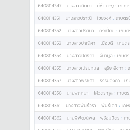
6408114347
นางสาว
นิตยา
มีชำนาญ
:
เกษตรป
6408114351
นางสาว
ปราณี
ไชยวงศ์
:
เกษตรป่
6408114352
นางสาว
ปริศนา
คงเปี่ยม
:
เกษตร
6408114353
นางสาว
ปาณิศา
เมืองดี
:
เกษตรป
6408114354
นางสาว
ปิยธิดา
จีนามูล
:
เกษตรป
6408114355
นางสาว
เปรมกมล
สุริยะลังกา
:
เ
6408114357
นางสาว
พรชิตา
ธรรมลังกา
:
เก
6408114358
นาย
พฤกษา
โค้วตระกูล
:
เกษตรป
6408114361
นางสาว
พันธ์วิรา
พันธ์เลิศ
:
เกษต
6408114362
นาย
พิพัฒน์พล
พร้อมมิตร
:
เกษ