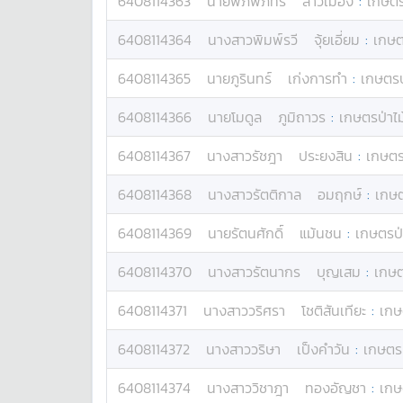
6408114363
นาย
พิภพภัทร
ลาวเมือง
:
เกษตร
6408114364
นางสาว
พิมพ์รวี
จุ้ยเอี่ยม
:
เกษต
6408114365
นาย
ภูรินทร์
เก่งการทำ
:
เกษตรป
6408114366
นาย
โมดูล
ภูมิถาวร
:
เกษตรป่าไม
6408114367
นางสาว
รัชฎา
ประยงสิน
:
เกษตรป
6408114368
นางสาว
รัตติกาล
อมฤกษ์
:
เกษต
6408114369
นาย
รัตนศักดิ์
แม้นชน
:
เกษตรป่
6408114370
นางสาว
รัตนากร
บุญเสม
:
เกษต
6408114371
นางสาว
วริศรา
โชติสันเทียะ
:
เกษ
6408114372
นางสาว
วริษา
เป็งคำวัน
:
เกษตรป
6408114374
นางสาว
วิชาฎา
ทองอัญชา
:
เกษ