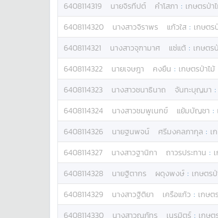
6408114319
นาย
จิรทีปต์
คำโสภา
:
เกษตรป่าไ
6408114320
นางสาว
จิราพร
แก้วใส
:
เกษตรป่
6408114321
นางสาว
จุฑามาศ
แซ่แต้
:
เกษตรป่
6408114322
นาย
เจษฎา
คงยืน
:
เกษตรป่าไม้
6408114323
นางสาว
ชนาธินาถ
จันทะบุญมา
6408114324
นางสาว
ชมพูเนกข์
แย้มบัญชา
:
6408114326
นาย
ฐนพจน์
ศรีมงคลภากุล
:
เก
6408114327
นางสาว
ฐานิกา
ถาวรประทาน
:
เ
6408114328
นาย
ฐิตากร
ผดุงพงษ์
:
เกษตรป่
6408114329
นางสาว
ฐิติยา
เครือแก้ว
:
เกษตรป
6408114330
นางสาว
ณภัทร
เนรมิตร์
:
เกษตร