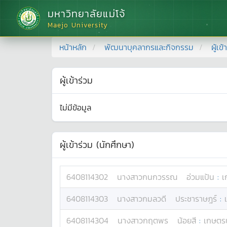
มหาวิทยาลัยแม่โจ้
Maejo University
หน้าหลัก
พัฒนาบุคลากรและกิจกรรม
ผู้เข
ผู้เข้าร่วม
ไม่มีข้อมูล
ผู้เข้าร่วม (นักศึกษา)
6408114302
นางสาว
กนกวรรณ
อ่วมแป้น
:
เ
6408114303
นางสาว
กมลวดี
ประชาราษฎร์
:
6408114304
นางสาว
กฤตพร
น้อยสี
:
เกษตรป