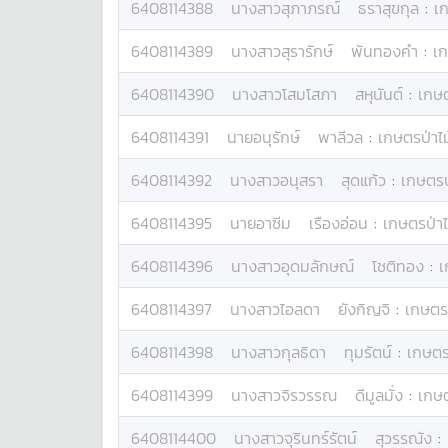
6408114388
นางสาว
สุภาภรณ์
ธราสุขกุล
:
เก
6408114389
นางสาว
สุรารักษ์
พันทองคำ
:
เก
6408114390
นางสาว
โสมโสภา
สหุนันต์
:
เกษต
6408114391
นาย
อนุรักษ์
พาลีวล
:
เกษตรป่าไม
6408114392
นางสาว
อนุสรา
สุดแก้ว
:
เกษตรป
6408114395
นาย
อาซีม
เรืองอ่อน
:
เกษตรป่าไ
6408114396
นางสาว
อุดมลักษณ์
โชติทอง
:
เ
6408114397
นางสาว
ไอลดา
ยังกิญจิ
:
เกษตรป
6408114398
นางสาว
กุลธิดา
ทุมรัตน์
:
เกษตรป
6408114399
นางสาว
จิรวรรณ
ดีมูลมั่ง
:
เกษต
6408114400
นางสาว
จุรินทร์รัตน์
สุวรรณัง
: