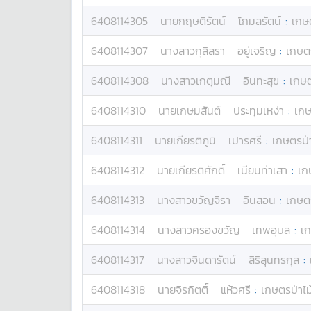
6408114305
นาย
กฤษติรัตน์
โกมลรัตน์
:
เกษต
6408114307
นางสาว
กุลิสรา
อยู่เจริญ
:
เกษตร
6408114308
นางสาว
เกตุมณี
อินทะสุข
:
เกษต
6408114310
นาย
เกษมสันต์
ประทุมเหง่า
:
เกษ
6408114311
นาย
เกียรติภูมิ
เปารศรี
:
เกษตรป่า
6408114312
นาย
เกียรติศักดิ์
เนียมท่าเสา
:
เก
6408114313
นางสาว
ขวัญจิรา
อินสอน
:
เกษตร
6408114314
นางสาว
ครองขวัญ
เทพอุบล
:
เก
6408114317
นางสาว
จินดารัตน์
สิริสุนทรกุล
:
6408114318
นาย
จิรกิตติ์
แห้วศรี
:
เกษตรป่าไม