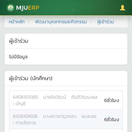
มหาวิทยาลัยแม่โจ้
หน้าหลัก
พัฒนาบุคลากรและกิจกรรม
ผู้เข้าร่วม
ผู้เข้าร่วม
ไม่มีข้อมูล
ผู้เข้าร่วม (นักศึกษา)
6406103385
นาย
จิรวัฒน์
ตันติวัฒนะผล
6ชั่วโมง
:
บัญชี
6506101606
นางสาว
จารุวรรณ
แบละซอ
6ชั่วโมง
:
การจัดการ