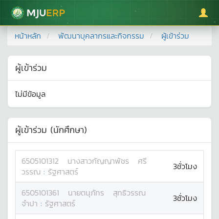
มหาวิทยาลัยแม่โจ้
หน้าหลัก
พัฒนาบุคลากรและกิจกรรม
ผู้เข้าร่วม
ผู้เข้าร่วม
ไม่มีข้อมูล
ผู้เข้าร่วม (นักศึกษา)
6505101312
นางสาว
กัญญาพัชร
ศรี
3ชั่วโมง
วรรณ
:
รัฐศาสตร์
6505101361
นาย
ตนุภัทร
สุทธิวรรณ
3ชั่วโมง
จำปา
:
รัฐศาสตร์