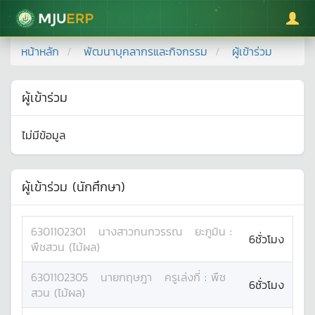
มหาวิทยาลัยแม่โจ้
หน้าหลัก
พัฒนาบุคลากรและกิจกรรม
ผู้เข้าร่วม
ผู้เข้าร่วม
ไม่มีข้อมูล
ผู้เข้าร่วม (นักศึกษา)
6301102301
นางสาว
กนกวรรณ
ยะภูมิน
:
6ชั่วโมง
พืชสวน (ไม้ผล)
6301102305
นาย
กฤษฎา
ครูเล่งกี่
:
พืช
6ชั่วโมง
สวน (ไม้ผล)