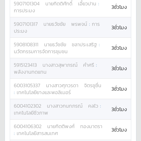
5907101304
นาย
กิตติศักดิ์
เอี้ยวปาน
:
3ชั่วโมง
การประมง
5907101317
นาย
ธวัชชัย
พรพจน์
:
การ
3ชั่วโมง
ประมง
5908108311
นาย
ธวัชชัย
ชลาประเสริฐ
:
3ชั่วโมง
นวัตกรรมการจัดการชุมชน
5915123413
นางสาว
สุพาภรณ์
คำศรี
:
3ชั่วโมง
พลังงานทดแทน
6003105337
นางสาว
ศุภวรดา
จิตรชูชื่น
3ชั่วโมง
:
เทคโนโลยียางและพอลิเมอร์
6004102302
นางสาว
กนกภรณ์
คลไว
:
3ชั่วโมง
เทคโนโลยีชีวภาพ
6004106302
นาย
กิตติพงศ์
ทองมาตรา
3ชั่วโมง
:
เทคโนโลยีสารสนเทศ