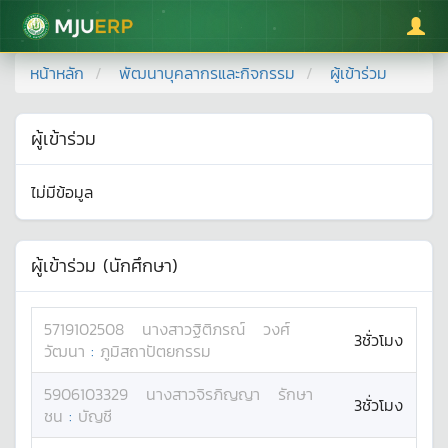
มหาวิทยาลัยแม่โจ้
หน้าหลัก
พัฒนาบุคลากรและกิจกรรม
ผู้เข้าร่วม
ผู้เข้าร่วม
ไม่มีข้อมูล
ผู้เข้าร่วม (นักศึกษา)
5719102508
นางสาว
ฐิติภรณ์
วงศ์
3ชั่วโมง
วัฒนา
:
ภูมิสถาปัตยกรรม
5906103329
นางสาว
จิรภิญญา
รักษา
3ชั่วโมง
ชน
:
บัญชี