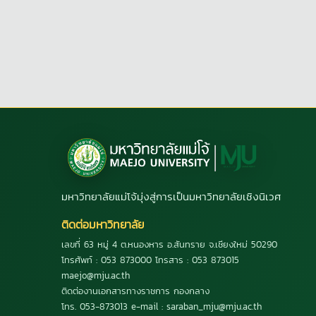
มหาวิทยาลัยแม่โจ้มุ่งสู่การเป็นมหาวิทยาลัยเชิงนิเวศ
ติดต่อมหาวิทยาลัย
เลขที่ 63 หมู่ 4 ต.หนองหาร อ.สันทราย จ.เชียงใหม่ 50290
โทรศัพท์ : 053 873000 โทรสาร : 053 873015
maejo@mju.ac.th
ติดต่องานเอกสารทางราชการ กองกลาง
โทร. 053-873013 e-mail : saraban_mju@mju.ac.th