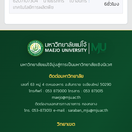
6207107304
นาย
ธีรภัทร์
เปาอินทร์
:
6ชั่วโมง
เทคโนโลยีการผลิตพืช
มหาวิทยาลัยแม่โจ้มุ่งสู่การเป็นมหาวิทยาลัยเชิงนิเวศ
ติดต่อมหาวิทยาลัย
เลขที่ 63 หมู่ 4 ต.หนองหาร อ.สันทราย จ.เชียงใหม่ 50290
โทรศัพท์ : 053 873000 โทรสาร : 053 873015
maejo@mju.ac.th
ติดต่องานเอกสารทางราชการ กองกลาง
โทร. 053-873013 e-mail : saraban_mju@mju.ac.th
วิทยาเขต