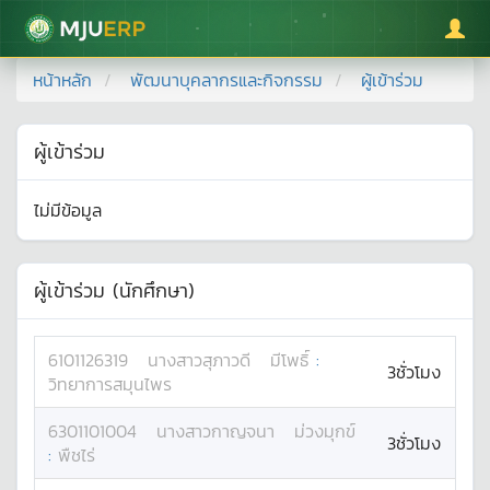
มหาวิทยาลัยแม่โจ้
หน้าหลัก
พัฒนาบุคลากรและกิจกรรม
ผู้เข้าร่วม
ผู้เข้าร่วม
ไม่มีข้อมูล
ผู้เข้าร่วม (นักศึกษา)
6101126319
นางสาว
สุภาวดี
มีโพธิ์
:
3ชั่วโมง
วิทยาการสมุนไพร
6301101004
นางสาว
กาญจนา
ม่วงมุกข์
3ชั่วโมง
:
พืชไร่