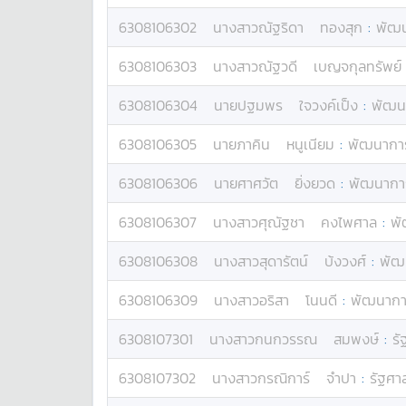
6308106302
นางสาว
ณัฐริดา
ทองสุก
:
พัฒน
6308106303
นางสาว
ณัฐวดี
เบญจกุลทรัพย์
6308106304
นาย
ปฐมพร
ใจวงค์เป็ง
:
พัฒนา
6308106305
นาย
ภาคิน
หนูเนียม
:
พัฒนาการ
6308106306
นาย
ศาศวัต
ยิ่งยวด
:
พัฒนาการ
6308106307
นางสาว
ศุณัฐชา
คงไพศาล
:
พั
6308106308
นางสาว
สุดารัตน์
บ้งวงศ์
:
พัฒน
6308106309
นางสาว
อริสา
โนนดี
:
พัฒนาการ
6308107301
นางสาว
กนกวรรณ
สมพงษ์
:
รั
6308107302
นางสาว
กรณิการ์
จำปา
:
รัฐศา