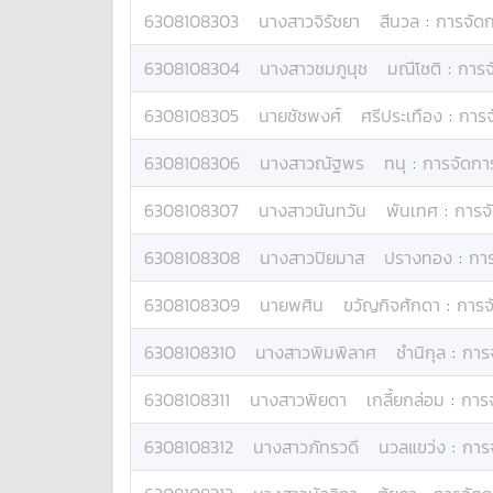
6308108303
นางสาว
จิรัชยา
สีนวล
:
การจัด
6308108304
นางสาว
ชมภูนุช
มณีโชติ
:
การจ
6308108305
นาย
ชัชพงศ์
ศรีประเทือง
:
การจ
6308108306
นางสาว
ณัฐพร
ทนุ
:
การจัดกา
6308108307
นางสาว
นันทวัน
พันเทศ
:
การจ
6308108308
นางสาว
ปิยมาส
ปรางทอง
:
กา
6308108309
นาย
พศิน
ขวัญกิจศักดา
:
การจ
6308108310
นางสาว
พิมพิลาศ
ชำนิกุล
:
การ
6308108311
นางสาว
พิยดา
เกลี้ยกล่อม
:
การ
6308108312
นางสาว
ภัทรวดี
นวลแขว่ง
:
การ