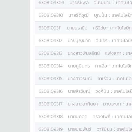
6308109309
นาย
ธัชพล
วันโนนาม
:
เทคโนโล
6308109310
นาย
ธิติวุฒิ
บุญปั๋น
:
เทคโนโลยีก
6308109311
นาย
นราธิป
ศรีวิชัย
:
เทคโนโลยีก
6308109312
นาย
บุญนาค
วิเชียร
:
เทคโนโลยี
6308109313
นางสาว
พิมลรัตน์
แพ่งสภา
:
เทค
6308109314
นาย
ภูมินทร์
ทาเอื้อ
:
เทคโนโลยีก
6308109315
นางสาว
รมณี
โตเรือง
:
เทคโนโลย
6308109316
นาย
สิรวิชญ์
วงศ์ปิน
:
เทคโนโลยี
6308109317
นางสาว
อาทิตยา
มาบจะบก
:
เทค
6308109318
นาย
นภดล
ทรวงโพธิ์
:
เทคโนโลย
6308109319
นาย
ประพันธ์
วารีนิยม
:
เทคโนโล