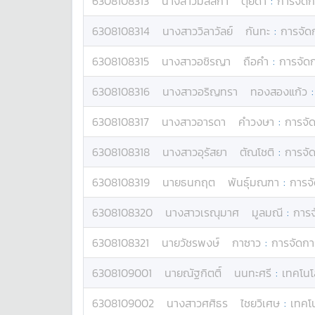
6308108313
นางสาว
มัลลิกา
ตุ้ยดา
:
การจัดก
6308108314
นางสาว
วิลาวัลย์
กันทะ
:
การจัด
6308108315
นางสาว
อชิรญา
ถือคํา
:
การจัด
6308108316
นางสาว
อริญทรา
ทองสองแก้ว
6308108317
นางสาว
อารดา
คำวงษา
:
การจั
6308108318
นางสาว
อุรัสยา
ตัณโชติ
:
การจั
6308108319
นาย
ธนกฤต
พันธุ์มณฑา
:
การจ
6308108320
นางสาว
เรณุมาศ
มูลมณี
:
การจ
6308108321
นาย
วัชรพงษ์
กาซาว
:
การจัดกา
6308109001
นาย
ณัฐกิตติ์
นนทะศรี
:
เทคโนโ
6308109002
นางสาว
ศศิธร
ไชยวิเศษ
:
เทคโน