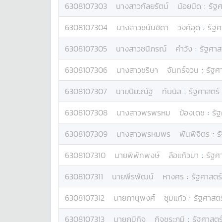
6308107303
นางสาว
กัลยรัตน์
น้อยนิด
:
รัฐ
6308107304
นางสาว
ชนันชิดา
วงค์อุด
:
รัฐศ
6308107305
นางสาว
ชนิภรณ์
คำวัง
:
รัฐศาส
6308107306
นางสาว
ชริษา
จันทร์จวน
:
รัฐศ
6308107307
นาย
ปิยะณัฐ
ทับนิล
:
รัฐศาสตร์
6308107308
นางสาว
พรพรหม
ฆ้องเดช
:
รั
6308107309
นางสาว
พรหมพร
พันพิจิตร
:
ร
6308107310
นาย
พิพัทพงษ์
ลือแก้วมา
:
รัฐศ
6308107311
นาย
พีรพัฒน์
หางศร
:
รัฐศาสตร์
6308107312
นาย
ภานุพงศ์
ชุมแก้ว
:
รัฐศาสตร
6308107313
นาย
ภูมิกิจ
กิจชระภูมิ
:
รัฐศาสตร