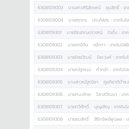
6308109003
นางสาว
ศิริลักษณ์
ชุมสิทธิ์
:
เท
6308109004
นาย
ศุภกร
ประภัสสร
:
เทคโนโล
6308109301
นาย
ขิณฑณปราชญ์
ใจตั้ง
:
เทค
6308109302
นาย
คณิติน
หล้าทา
:
เทคโนโลยี
6308109303
นาย
ไชยวัฒน์
ปิยะวงค์
:
เทคโนโ
6308109304
นาย
ณัฐชนน
คำกล้า
:
เทคโนโลย
6308109305
นางสาว
ณัฐณิชา
ภูอภิชาติดำรง
6308109306
นาย
ทนงไทย
วิลาสวัฒนา
:
เทค
6308109307
นาย
ทวีศักดิ์
บุญเชิญ
:
เทคโนโล
6308109308
นาย
ธนสิทธิ์
สิริทรัพย์พูนผล
:
เ