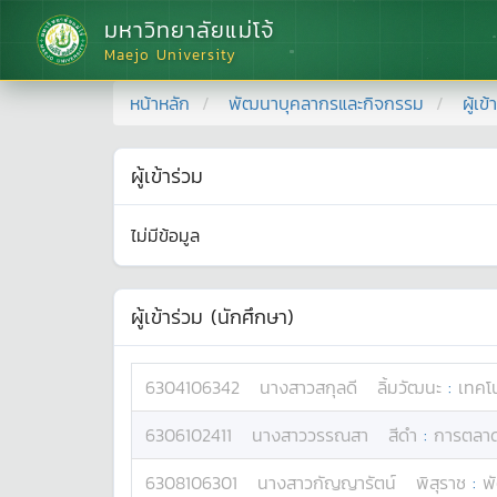
มหาวิทยาลัยแม่โจ้
Maejo University
หน้าหลัก
พัฒนาบุคลากรและกิจกรรม
ผู้เข
ผู้เข้าร่วม
ไม่มีข้อมูล
ผู้เข้าร่วม (นักศึกษา)
6304106342
นางสาว
สกุลดี
ลิ้มวัฒนะ
:
เทคโ
6306102411
นางสาว
วรรณสา
สีดำ
:
การตลา
6308106301
นางสาว
กัญญารัตน์
พิสุราช
:
พ