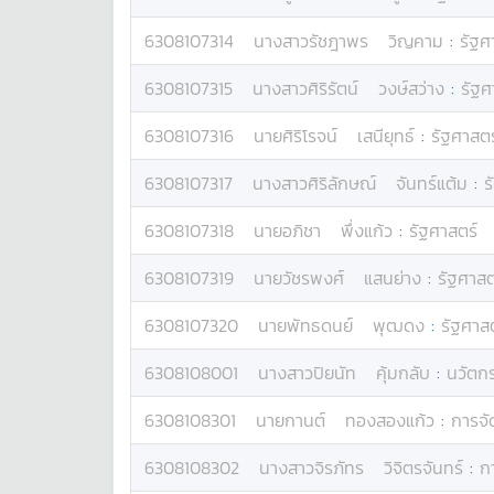
6308107314
นางสาว
รัชฎาพร
วิญคาม
:
รัฐศ
6308107315
นางสาว
ศิริรัตน์
วงษ์สว่าง
:
รัฐศ
6308107316
นาย
ศิริโรจน์
เสนียุทธ์
:
รัฐศาสตร
6308107317
นางสาว
ศิริลักษณ์
จันทร์แต้ม
:
ร
6308107318
นาย
อภิชา
พึ่งแก้ว
:
รัฐศาสตร์
6308107319
นาย
วัชรพงศ์
แสนย่าง
:
รัฐศาสต
6308107320
นาย
พัทธดนย์
พุฒดง
:
รัฐศาส
6308108001
นางสาว
ปิยนัท
คุ้มกลับ
:
นวัตก
6308108301
นาย
กานต์
ทองสองแก้ว
:
การจั
6308108302
นางสาว
จิรภัทร
วิจิตรจันทร์
:
ก