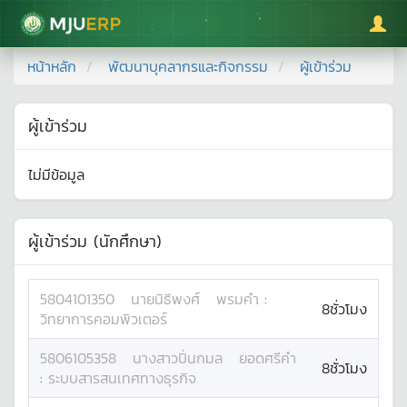
มหาวิทยาลัยแม่โจ้
หน้าหลัก
พัฒนาบุคลากรและกิจกรรม
ผู้เข้าร่วม
ผู้เข้าร่วม
ไม่มีข้อมูล
ผู้เข้าร่วม (นักศึกษา)
5804101350
นาย
นิธิพงศ์
พรมคำ
:
8ชั่วโมง
วิทยาการคอมพิวเตอร์
5806105358
นางสาว
ปิ่นกมล
ยอดศรีคำ
8ชั่วโมง
:
ระบบสารสนเทศทางธุรกิจ