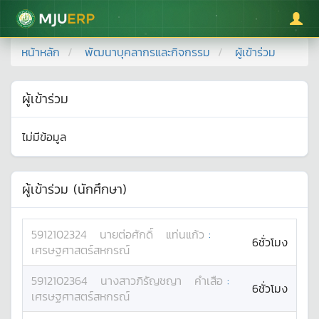
มหาวิทยาลัยแม่โจ้
หน้าหลัก
พัฒนาบุคลากรและกิจกรรม
ผู้เข้าร่วม
ผู้เข้าร่วม
ไม่มีข้อมูล
ผู้เข้าร่วม (นักศึกษา)
5912102324
นาย
ต่อศักดิ์
แท่นแก้ว
:
6ชั่วโมง
เศรษฐศาสตร์สหกรณ์
5912102364
นางสาว
ภิรัญชญา
คำเสือ
:
6ชั่วโมง
เศรษฐศาสตร์สหกรณ์