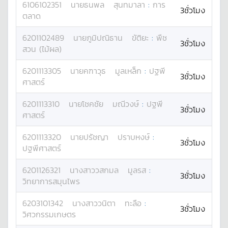
6106102351
นาย
ธนพล
สุนทมาลา
:
การ
3ชั่วโมง
ตลาด
6201102489
นาย
ภูมิปณิธาน
ขัติยะ
:
พืช
3ชั่วโมง
สวน (ไม้ผล)
6201113305
นาย
คฑาวุธ
มูลเหล็ก
:
ปฐพี
3ชั่วโมง
ศาสตร์
6201113310
นาย
โชคชัย
มณีวงษ์
:
ปฐพี
3ชั่วโมง
ศาสตร์
6201113320
นาย
ปรัชญา
ปราบหงษ์
:
3ชั่วโมง
ปฐพีศาสตร์
6201126321
นางสาว
วสกมล
มูลรส
:
3ชั่วโมง
วิทยาการสมุนไพร
6203101342
นางสาว
วนิตา
ทะลือ
:
3ชั่วโมง
วิศวกรรมเกษตร