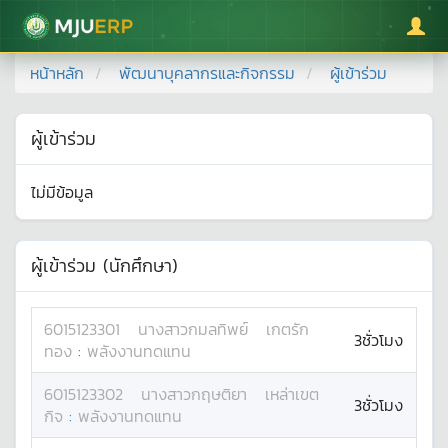
มหาวิทยาลัยแม่โจ้
หน้าหลัก
พัฒนาบุคลากรและกิจกรรม
ผู้เข้าร่วม
ผู้เข้าร่วม
ไม่มีข้อมูล
ผู้เข้าร่วม (นักศึกษา)
6015123301
นางสาว
กมลทิพย์
เกตรัก
3ชั่วโมง
ทอง
:
พลังงานทดแทน
6015123302
นางสาว
กฤษติยา
เหล่าเขต
3ชั่วโมง
กิจ
:
พลังงานทดแทน