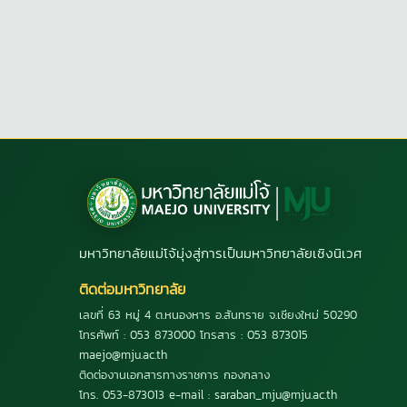
มหาวิทยาลัยแม่โจ้มุ่งสู่การเป็นมหาวิทยาลัยเชิงนิเวศ
ติดต่อมหาวิทยาลัย
เลขที่ 63 หมู่ 4 ต.หนองหาร อ.สันทราย จ.เชียงใหม่ 50290
โทรศัพท์ : 053 873000 โทรสาร : 053 873015
maejo@mju.ac.th
ติดต่องานเอกสารทางราชการ กองกลาง
โทร. 053-873013 e-mail : saraban_mju@mju.ac.th