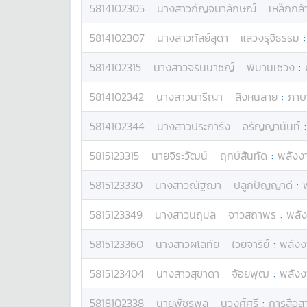
5814102305
นางสาว
กัญจนาลักษณ์
เหล็กกล้
5814102307
นางสาว
กัลย์สุดา
แสวงรุจิธรรม
5814102315
นางสาว
จรินนาชญ์
พิมานเชวง
:
5814102342
นางสาว
นารีญา
สิงหนสาย
:
ภาษ
5814102344
นางสาว
ประการัง
อรัญญานันท์
5815123315
นาย
จิระวัฒน์
ฤกษ์สันทัด
:
พลัง
5815123330
นางสาว
ณัฐฌา
ปลูกปัญญาดี
:
5815123349
นางสาว
นฤมล
จาวสถาพร
:
พลั
5815123360
นางสาว
ผโลทัย
ไวยจารีย์
:
พลัง
5815123404
นางสาว
สุชาดา
จ้อยพุฒ
:
พลัง
5818102338
นาย
พัชรพล
นุวงศ์ศรี
:
การสื่อสา