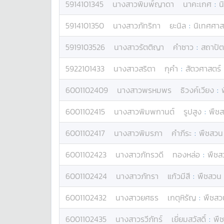
5914101345
นางสาว
พิมพ์ญาดา
นาคะเกศ
:
น
5914101350
นางสาว
ภัทริกา
ยะนิล
:
นิเทศศาส
5919103526
นางสาว
รัตติญา
คำซาว
:
สถาปั
5922101433
นางสาว
สริตา
กุคำ
:
สัตวศาสตร์ 
6001102409
นางสาว
พรหมพร
ธิวงค์เวียง
:
6001102415
นางสาว
พิมพกานต์
รูปสูง
:
พืชส
6001102417
นางสาว
พิมรภา
คำภีระ
:
พืชสวน 
6001102423
นางสาว
ภัทรวดี
ทองหล่อ
:
พืชส
6001102424
นางสาว
ภัทรา
แก้วมีสี
:
พืชสวน 
6001102432
นางสาว
ยศธร
เกตุหิรัญ
:
พืชสว
6001102435
นางสาว
รวีภัทร์
เยี่ยมสวัสดิ์
:
พืช