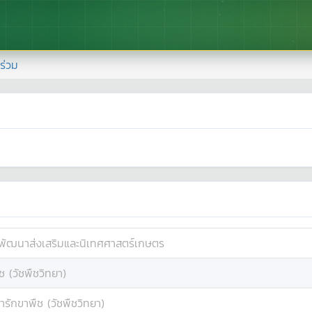
้าร่วม
พัฒนาส่งเสริมและนิเทศศาสตร์เกษตร
ช (วัชพืชวิทยา)
ารักขาพืช (วัชพืชวิทยา)