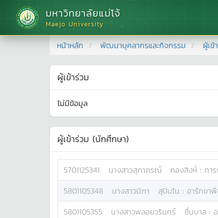
มหาวิทยาลัยแม่โจ้
Maejo University
หน้าหลัก
พัฒนาบุคลากรและกิจกรรม
ผู้เข
ผู้เข้าร่วม
ไม่มีข้อมูล
ผู้เข้าร่วม (นักศึกษา)
5701125341
นางสาว
สุภาภรณ์
กองสิงห์
:
การ
5801105348
นางสาว
นิภา
สุปินโน
:
อารักขาพื
5801105355
นางสาว
พลอยวรินทร์
ชื่นบาล
:
อ