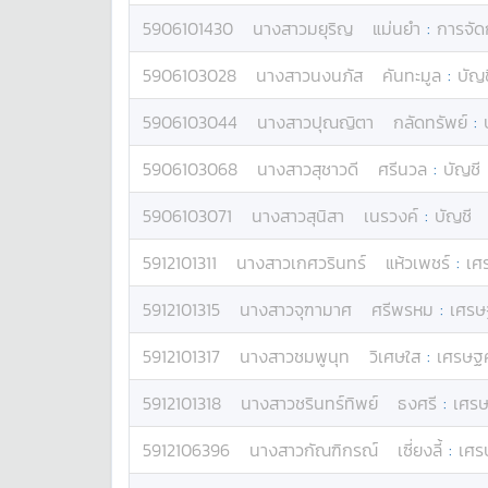
5906101430
นางสาว
มยุริญ
แม่นยำ
:
การจัด
5906103028
นางสาว
นงนภัส
คันทะมูล
:
บัญช
5906103044
นางสาว
ปุณญิตา
กลัดทรัพย์
:
5906103068
นางสาว
สุชาวดี
ศรีนวล
:
บัญชี
5906103071
นางสาว
สุนิสา
เนรวงค์
:
บัญชี
5912101311
นางสาว
เกศวรินทร์
แห้วเพชร์
:
เศ
5912101315
นางสาว
จุฑามาศ
ศรีพรหม
:
เศรษ
5912101317
นางสาว
ชมพูนุท
วิเศษใส
:
เศรษฐ
5912101318
นางสาว
ชรินทร์ทิพย์
ธงศรี
:
เศรษ
5912106396
นางสาว
กัณฑิกรณ์
เซี่ยงลี้
:
เศร