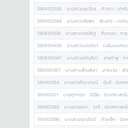
5804102338
นางสาว
มยุรฉัตร
ท้าวมา
:
เทคโ
5804102344
นางสาว
วลัยพร
พิมสาร
:
เทคโน
5806101338
นางสาว
เจตนิพิฐ
กันทะษา
:
การ
5806101400
นางสาว
เนตรธิดา
เฉลิมนรเศรษฐ
5806104347
นางสาว
ชนัญชิดา
สายคำฟู
:
กา
5809101367
นางสาว
เพ็ญพิชา
มาระเงิน
:
พั
5814101354
นางสาว
ภัทราภรณ์
ขันดี
:
นิเทศ
5814101371
นาย
ศุภกฤต
ไต้ลือ
:
นิเทศศาสตร์
5814101383
นางสาว
อรดา
ใจดี
:
นิเทศศาสตร
5814101386
นางสาว
อรุณรัตน์
คำเหล็ก
:
นิเ