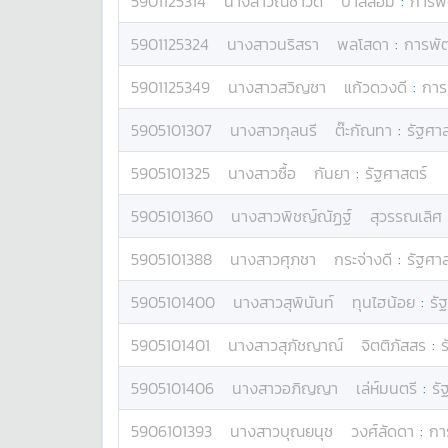
5901125314
นางสาว
ณัชาวดี
ปาสีล้อม
:
การพั
5901125324
นางสาว
นริสรา
พลโสดา
:
การพั
5901125349
นางสาว
สวิญชา
แก้วดวงดี
:
การ
5905101307
นางสาว
กุลนรี
ต๊ะกัณทา
:
รัฐศา
5905101325
นางสาว
ซื้อ
กันยา
:
รัฐศาสตร์
5905101360
นางสาว
พิชญ์ณัฏฐ์
สุวรรณเลิศ
5905101388
นางสาว
ศุภชา
กระจ่างดี
:
รัฐศา
5905101400
นางสาว
สุพินันท์
ทุนไฮน้อย
:
รั
5905101401
นางสาว
สุภัชญาณ์
จิตติภัสสร
:
ร
5905101406
นางสาว
อภิญญา
เล่ห์มนตรี
:
รั
5906101393
นางสาว
บุณยนุช
วงศ์ลัดดา
:
กา