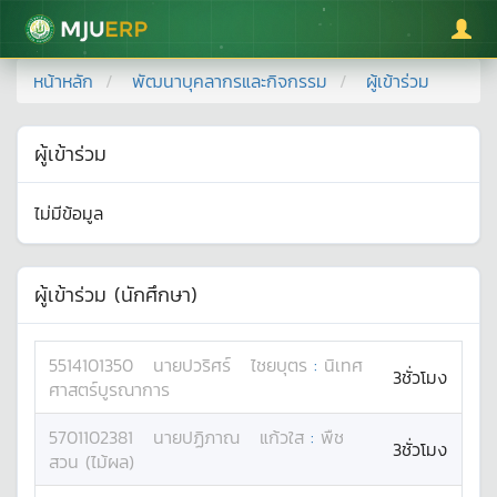
มหาวิทยาลัยแม่โจ้
หน้าหลัก
พัฒนาบุคลากรและกิจกรรม
ผู้เข้าร่วม
ผู้เข้าร่วม
ไม่มีข้อมูล
ผู้เข้าร่วม (นักศึกษา)
5514101350
นาย
ปวริศร์
ไชยบุตร
:
นิเทศ
3ชั่วโมง
ศาสตร์บูรณาการ
5701102381
นาย
ปฏิภาณ
แก้วใส
:
พืช
3ชั่วโมง
สวน (ไม้ผล)