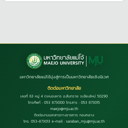
มหาวิทยาลัยแม่โจ้มุ่งสู่การเป็นมหาวิทยาลัยเชิงนิเวศ
ติดต่อมหาวิทยาลัย
เลขที่ 63 หมู่ 4 ต.หนองหาร อ.สันทราย จ.เชียงใหม่ 50290
โทรศัพท์ : 053 873000 โทรสาร : 053 873015
maejo@mju.ac.th
ติดต่องานเอกสารทางราชการ กองกลาง
โทร. 053-873013 e-mail : saraban_mju@mju.ac.th