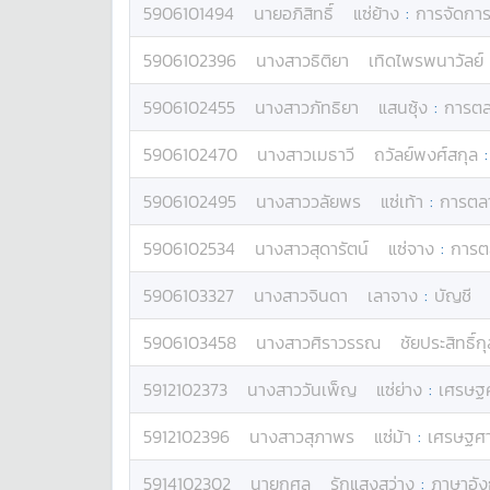
5906101494
นาย
อภิสิทธิ์
แซ่ย้าง
:
การจัดกา
5906102396
นางสาว
ธิติยา
เทิดไพรพนาวัลย์
5906102455
นางสาว
ภัทธิยา
แสนซุ้ง
:
การต
5906102470
นางสาว
เมธาวี
ถวัลย์พงศ์สกุล
5906102495
นางสาว
วลัยพร
แซ่เท้า
:
การตล
5906102534
นางสาว
สุดารัตน์
แซ่จาง
:
การต
5906103327
นางสาว
จินดา
เลาจาง
:
บัญชี
5906103458
นางสาว
ศิราวรรณ
ชัยประสิทธิ์ก
5912102373
นางสาว
วันเพ็ญ
แซ่ย่าง
:
เศรษฐ
5912102396
นางสาว
สุภาพร
แซ่ม้า
:
เศรษฐศา
5914102302
นาย
กุศล
รักแสงสว่าง
:
ภาษาอั