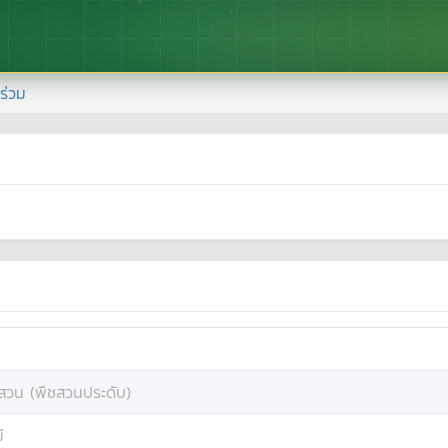
้าร่วม
สวน (พืชสวนประดับ)
ี