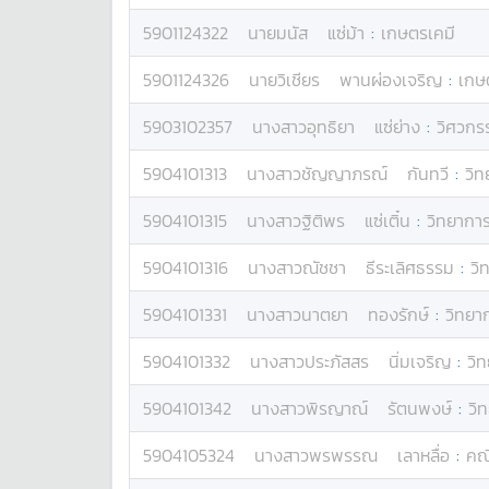
5901124322
นาย
มนัส
แซ่ม้า
:
เกษตรเคมี
5901124326
นาย
วิเชียร
พานผ่องเจริญ
:
เกษ
5903102357
นางสาว
อุทธิยา
แซ่ย่าง
:
วิศวกร
5904101313
นางสาว
ชัญญาภรณ์
กันทวี
:
วิ
5904101315
นางสาว
ฐิติพร
แซ่เติ๋น
:
วิทยากา
5904101316
นางสาว
ณัชชา
ธีระเลิศธรรม
:
วิ
5904101331
นางสาว
นาตยา
ทองรักษ์
:
วิทยา
5904101332
นางสาว
ประภัสสร
นิ่มเจริญ
:
วิ
5904101342
นางสาว
พิรญาณ์
รัตนพงษ์
:
วิ
5904105324
นางสาว
พรพรรณ
เลาหลื่อ
:
คณ