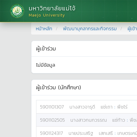
มหาวิทยาลัยแม่โจ้
Maejo University
หน้าหลัก
พัฒนาบุคลากรและกิจกรรม
ผู้เข
ผู้เข้าร่วม
ไม่มีข้อมูล
ผู้เข้าร่วม (นักศึกษา)
5901101307
นางสาว
จารุดี
แซ่เถา
:
พืชไร่
5901102505
นางสาว
กนกวรรณ
แซ่ท้าว
:
พืช
5901124317
นาย
ประเสริฐ
เสกเสรี
:
เกษตรเคม