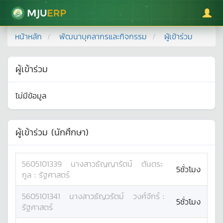
มหาวิทยาลัยแม่โจ้
หน้าหลัก
พัฒนาบุคลากรและกิจกรรม
ผู้เข้าร่วม
ผู้เข้าร่วม
ไม่มีข้อมูล
ผู้เข้าร่วม (นักศึกษา)
5605101339
นางสาว
ธัญญารัตน์
ตันตระ
5ชั่วโมง
กูล
:
รัฐศาสตร์
5605101341
นางสาว
ธัญวรัตม์
วงศ์จักร์
:
5ชั่วโมง
รัฐศาสตร์