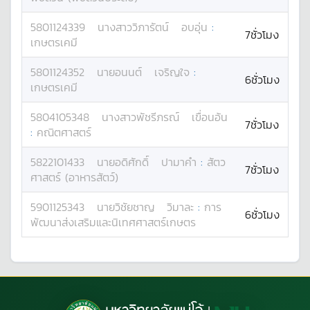
5801124339
นางสาว
วิภารัตน์
อบอุ่น
:
7ชั่วโมง
เกษตรเคมี
5801124352
นาย
อนนต์
เจริญใจ
:
6ชั่วโมง
เกษตรเคมี
5804105348
นางสาว
พัชรีภรณ์
เขื่อนอ้น
7ชั่วโมง
:
คณิตศาสตร์
5822101433
นาย
อดิศักดิ์
ปามาคำ
:
สัตว
7ชั่วโมง
ศาสตร์ (อาหารสัตว์)
5901125343
นาย
วิชัยชาญ
วิมาละ
:
การ
6ชั่วโมง
พัฒนาส่งเสริมและนิเทศศาสตร์เกษตร