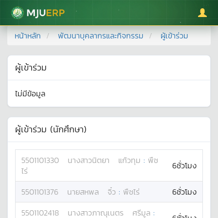
มหาวิทยาลัยแม่โจ้
หน้าหลัก
พัฒนาบุคลากรและกิจกรรม
ผู้เข้าร่วม
ผู้เข้าร่วม
ไม่มีข้อมูล
ผู้เข้าร่วม (นักศึกษา)
5501101330
นางสาว
นิตยา
แก้วทุม
:
พืช
6ชั่วโมง
ไร่
5501101376
นาย
สหพล
จิ๋ว
:
พืชไร่
6ชั่วโมง
5501102418
นางสาว
ภาณุเนตร
ศรีมูล
: