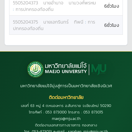
5505204373
นาย
อำนาจ
นามวงศ์พรหม
6ชั่วโมง
:
การปกครองท้องถิ่น
5505204375
นาย
เอกรินทร์
ทิพนี
:
การ
6ชั่วโมง
ปกครองท้องถิ่น
มหาวิทยาลัยแม่โจ้มุ่งสู่การเป็นมหาวิทยาลัยเชิงนิเวศ
ติดต่อมหาวิทยาลัย
เลขที่ 63 หมู่ 4 ต.หนองหาร อ.สันทราย จ.เชียงใหม่ 50290
โทรศัพท์ : 053 873000 โทรสาร : 053 873015
maejo@mju.ac.th
ติดต่องานเอกสารทางราชการ กองกลาง
โทร. 053-873013 e-mail : saraban_mju@mju.ac.th