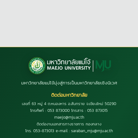
มหาวิทยาลัยแม่โจ้มุ่งสู่การเป็นมหาวิทยาลัยเชิงนิเวศ
ติดต่อมหาวิทยาลัย
เลขที่ 63 หมู่ 4 ต.หนองหาร อ.สันทราย จ.เชียงใหม่ 50290
โทรศัพท์ : 053 873000 โทรสาร : 053 873015
maejo@mju.ac.th
ติดต่องานเอกสารทางราชการ กองกลาง
โทร. 053-873013 e-mail : saraban_mju@mju.ac.th