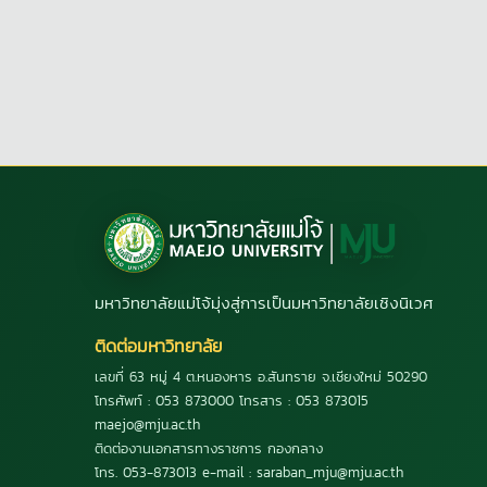
มหาวิทยาลัยแม่โจ้มุ่งสู่การเป็นมหาวิทยาลัยเชิงนิเวศ
ติดต่อมหาวิทยาลัย
เลขที่ 63 หมู่ 4 ต.หนองหาร อ.สันทราย จ.เชียงใหม่ 50290
โทรศัพท์ : 053 873000 โทรสาร : 053 873015
maejo@mju.ac.th
ติดต่องานเอกสารทางราชการ กองกลาง
โทร. 053-873013 e-mail : saraban_mju@mju.ac.th