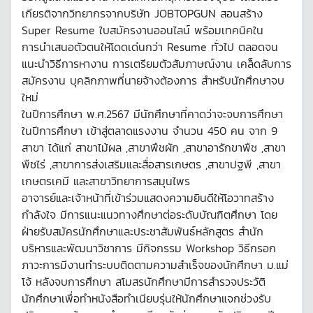
เกียรติจากวิทยากรจากบริษัท JOBTOPGUN สอนสร้าง
Super Resume ใบสมัครงานออนไลน์ พร้อมเทคนิคใน
การนำเสนอตัวตนให้โดดเด่นกว่า Resume ทั่วไป ตลอดจน
แนะนำวิธีการหางาน การเตรียมตัวสัมภาษณ์งาน เคล็ดลับการ
สมัครงาน บุคลิกภาพที่นายจ้างต้องการ สำหรับนักศึกษาจบ
ใหม่
ในปีการศึกษา พ.ศ.2567 มีนักศึกษาที่คาดว่าจะจบการศึกษา
ในปีการศึกษา เข้าสู่ตลาดแรงงาน จำนวน 450 คน จาก 9
สาขา ได้แก่ สาขาไม้ผล ,สาขาพืชผัก ,สาขาอารักขาพืช ,สาขา
พืชไร่ ,สาขาการส่งเสริมและสื่อสารเกษตร ,สาขาปฐพี ,สาขา
เกษตรเคมี และสาขาวิทยาการสมุนไพร
อาจารย์และเจ้าหน้าที่เข้าร่วมแสดงความยินดีให้โอวาทสร้าง
กำลังใจ มีการแนะแนวทางศึกษาต่อระดับบัณฑิตศึกษา โดย
ฝ่ายรับสมัครนักศึกษาและประชาสัมพันธ์หลักสูตร สำนัก
บริหารและพัฒนาวิชาการ มีกิจกรรม Workshop วิธีกรอก
ภาวะการมีงานทำระบบติดตามความสำเร็จของนักศึกษา ม.แม่
โจ้ หลังจบการศึกษา สโมสรนักศึกษามีการสำรวจประวัติ
นักศึกษาเพื่อทำหนังสือทำเนียบรุ่นให้นักศึกษาแจกช่วงรับ