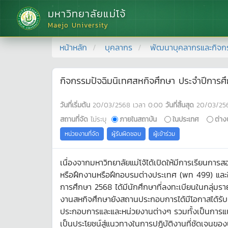
มหาวิทยาลัยแม่โจ้
Maejo University
หน้าหลัก
บุคลากร
พัฒนาบุคลากรและกิจก
กิจกรรมปัจฉิมนิเทศสหกิจศึกษา ประจำปีการศ
วันที่เริ่มต้น
20/03/2568
เวลา
0:00
วันที่สิ้นสุด
20/03/25
สถานที่จัด
ไม่ระบุ
ภายในสถาบัน
ในประเทศ
ต่าง
หน่วยงานที่จัด
ผู้รับผิดชอบ
ผู้เข้าร่วม
เนื่องจากมหาวิทยาลัยแม่โจ้ได้เปิดให้มีการเรียน
หรือฝึกงานหรือฝึกอบรมต่างประเทศ (พท 499) และ
การศึกษา 2568 ได้มีนักศึกษาที่ลงทะเบียนในกลุ่มราย
งานสหกิจศึกษายังสถานประกอบการได้มีโอกาสได้รับค
ประกอบการและและหน่วยงานต่างๆ รวมทั้งเป็นการแน
เป็นประโยชน์สู่แนวทางในการปฏิบัติงานที่ชัดเจนของน