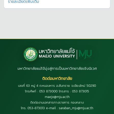
รายละเอียดเพิ่มเติม
มหาวิทยาลัยแม่โจ้มุ่งสู่การเป็นมหาวิทยาลัยเชิงนิเวศ
ติดต่อมหาวิทยาลัย
เลขที่ 63 หมู่ 4 ต.หนองหาร อ.สันทราย จ.เชียงใหม่ 50290
โทรศัพท์ : 053 873000 โทรสาร : 053 873015
maejo@mju.ac.th
ติดต่องานเอกสารทางราชการ กองกลาง
โทร. 053-873013 e-mail : saraban_mju@mju.ac.th