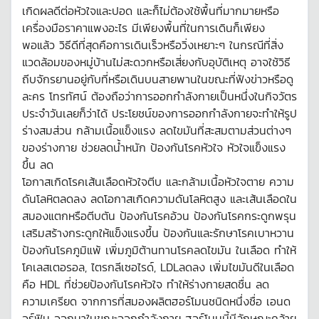
เกิดผลดีต่อหัวใจและปอด และก็ไม่ต้องใช้พื้นที่มากมายหรือ
เครื่องมือราคาแพงอะไร มีเพียงพื้นที่ในการเดินก็เพียง
พอแล้ว วิธีดีที่สุดคือการเดินเร็วหรือวิ่งเหยาะๆ ในกรณีที่สิ่ง
แวดล้อมของหมู่บ้านไม่สะดวกหรือเสี่ยงกับอุบัติเหตุ อาจใช้วิธี
ถีบจักรยานอยู่กับที่หรือเดินบนสายพานในขณะที่ฟังข่าวหรือดู
ละคร โทรทัศน์ ต้องถือว่าการออกกำลังกายเป็นหนึ่งในกิจวัตร
ประจำวันเลยก็ว่าได้ ประโยชน์ของการออกกำลังกายจะทำให้รูป
ร่างสมส่วน กล้ามเนื้อแข็งแรง ลดไขมันที่สะสมตามส่วนต่างๆ
ของร่างกาย ช่วยลดน้ำหนัก ป้องกันโรคหัวใจ หัวใจแข็งแรง
ขึ้น ลด
โอกาสเกิดโรคเส้นเลือดหัวใจตีบ และกล้ามเนื้อหัวใจตาย ความ
ดันโลหิตลดลง ลดโอกาสเกิดความดันโลหิตสูง และเส้นเลือดใน
สมองแตกหรือตีบตัน ป้องกันโรคอ้วน ป้องกันโรคกระดูกพรุน
เสริมสร้างกระดูกให้แข็งแรงขึ้น ป้องกันและรักษาโรคเบาหวาน
ป้องกันโรคภูมิแพ้ เพิ่มภูมิต้านทานโรคลดไขมัน ในเลือด ทำให้
โคเลสเตอรอล, ไตรกลีเซอไรด์, LDLลดลง เพิ่มไขมันดีในเลือด
คือ HDL ที่ช่วยป้องกันโรคหัวใจ ทำให้ร่างกายสดชื่น ลด
ความเครียด จากการที่สมองผลิตฮอร์โมนชนิดหนึ่งชื่อ เอนด
อร์ฟิน ออกมาในขณะออกกำลังกาย ฮอร์โมนนี้มีลักษณะคล้าย