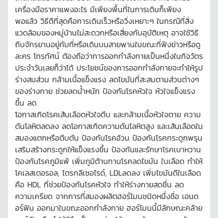
เครื่องมือราคาแพงอะไร มีเพียงพื้นที่ในการเดินก็เพียง
พอแล้ว วิธีดีที่สุดคือการเดินเร็วหรือวิ่งเหยาะๆ ในกรณีที่สิ่ง
แวดล้อมของหมู่บ้านไม่สะดวกหรือเสี่ยงกับอุบัติเหตุ อาจใช้วิธี
ถีบจักรยานอยู่กับที่หรือเดินบนสายพานในขณะที่ฟังข่าวหรือดู
ละคร โทรทัศน์ ต้องถือว่าการออกกำลังกายเป็นหนึ่งในกิจวัตร
ประจำวันเลยก็ว่าได้ ประโยชน์ของการออกกำลังกายจะทำให้รูป
ร่างสมส่วน กล้ามเนื้อแข็งแรง ลดไขมันที่สะสมตามส่วนต่างๆ
ของร่างกาย ช่วยลดน้ำหนัก ป้องกันโรคหัวใจ หัวใจแข็งแรง
ขึ้น ลด
โอกาสเกิดโรคเส้นเลือดหัวใจตีบ และกล้ามเนื้อหัวใจตาย ความ
ดันโลหิตลดลง ลดโอกาสเกิดความดันโลหิตสูง และเส้นเลือดใน
สมองแตกหรือตีบตัน ป้องกันโรคอ้วน ป้องกันโรคกระดูกพรุน
เสริมสร้างกระดูกให้แข็งแรงขึ้น ป้องกันและรักษาโรคเบาหวาน
ป้องกันโรคภูมิแพ้ เพิ่มภูมิต้านทานโรคลดไขมัน ในเลือด ทำให้
โคเลสเตอรอล, ไตรกลีเซอไรด์, LDLลดลง เพิ่มไขมันดีในเลือด
คือ HDL ที่ช่วยป้องกันโรคหัวใจ ทำให้ร่างกายสดชื่น ลด
ความเครียด จากการที่สมองผลิตฮอร์โมนชนิดหนึ่งชื่อ เอนด
อร์ฟิน ออกมาในขณะออกกำลังกาย ฮอร์โมนนี้มีลักษณะคล้าย