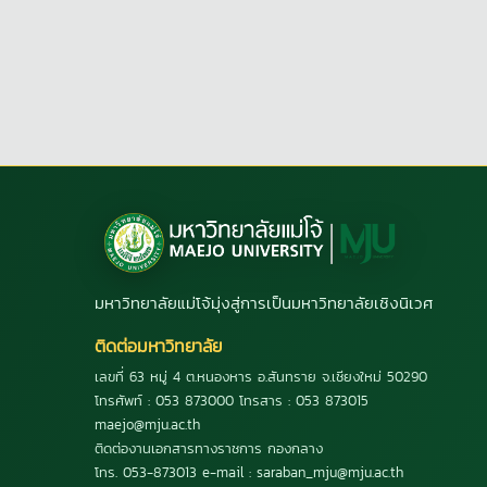
มหาวิทยาลัยแม่โจ้มุ่งสู่การเป็นมหาวิทยาลัยเชิงนิเวศ
ติดต่อมหาวิทยาลัย
เลขที่ 63 หมู่ 4 ต.หนองหาร อ.สันทราย จ.เชียงใหม่ 50290
โทรศัพท์ : 053 873000 โทรสาร : 053 873015
maejo@mju.ac.th
ติดต่องานเอกสารทางราชการ กองกลาง
โทร. 053-873013 e-mail : saraban_mju@mju.ac.th