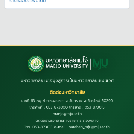
รายละเอียดเพิ่มเติม
มหาวิทยาลัยแม่โจ้มุ่งสู่การเป็นมหาวิทยาลัยเชิงนิเวศ
ติดต่อมหาวิทยาลัย
เลขที่ 63 หมู่ 4 ต.หนองหาร อ.สันทราย จ.เชียงใหม่ 50290
โทรศัพท์ : 053 873000 โทรสาร : 053 873015
maejo@mju.ac.th
ติดต่องานเอกสารทางราชการ กองกลาง
โทร. 053-873013 e-mail : saraban_mju@mju.ac.th