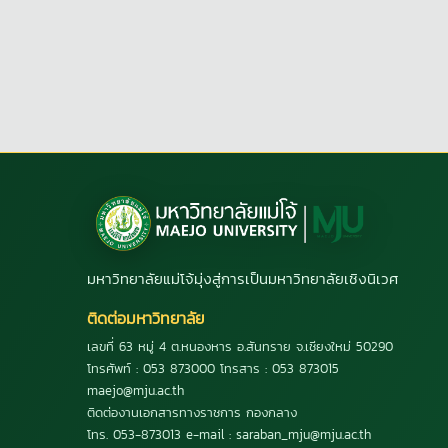
มหาวิทยาลัยแม่โจ้มุ่งสู่การเป็นมหาวิทยาลัยเชิงนิเวศ
ติดต่อมหาวิทยาลัย
เลขที่ 63 หมู่ 4 ต.หนองหาร อ.สันทราย จ.เชียงใหม่ 50290
โทรศัพท์ : 053 873000 โทรสาร : 053 873015
maejo@mju.ac.th
ติดต่องานเอกสารทางราชการ กองกลาง
โทร. 053-873013 e-mail : saraban_mju@mju.ac.th