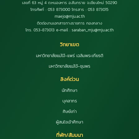
เลขที่ 63 หมู่ 4 ต.หนองหาร อ.สันทราย จ.เชียงใหม่ 50290
โทรศัพท์ : 053 873000 โทรสาร : 053 873015
maejo@mju.ac.th
ติดต่องานเอกสารทางราชการ กองกลาง
โทร. 053-873013 e-mail : saraban_mju@mju.ac.th
วิทยาเขต
มหาวิทยาลัยแม่โจ้-แพร่ เฉลิมพระเกียรติ
มหาวิทยาลัยแม่โจ้-ชุมพร
ลิงค์ด่วน
นักศึกษา
บุคลากร
ศิษย์เก่า
ผู้สนใจเข้าศึกษา
ที่พัก/สัมมนา