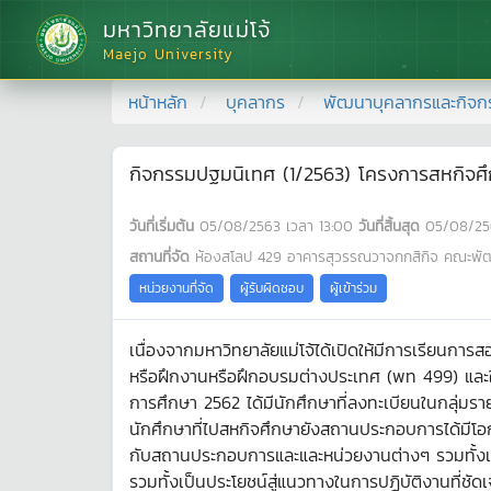
มหาวิทยาลัยแม่โจ้
Maejo University
หน้าหลัก
บุคลากร
พัฒนาบุคลากรและกิจก
กิจกรรมปฐมนิเทศ (1/2563) โครงการสหกิจศ
วันที่เริ่มต้น
05/08/2563
เวลา
13:00
วันที่สิ้นสุด
05/08/25
สถานที่จัด
ห้องสโลป 429 อาคารสุวรรณวาจกกสิกิจ คณะพัฒ
หน่วยงานที่จัด
ผู้รับผิดชอบ
ผู้เข้าร่วม
เนื่องจากมหาวิทยาลัยแม่โจ้ได้เปิดให้มีการเรียน
หรือฝึกงานหรือฝึกอบรมต่างประเทศ (พท 499) และ
การศึกษา 2562 ได้มีนักศึกษาที่ลงทะเบียนในกลุ่มร
นักศึกษาที่ไปสหกิจศึกษายังสถานประกอบการได้มีโอก
กับสถานประกอบการและและหน่วยงานต่างๆ รวมทั้งเป
รวมทั้งเป็นประโยชน์สู่แนวทางในการปฏิบัติงานที่ชัด