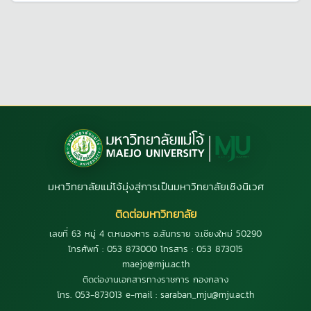
มหาวิทยาลัยแม่โจ้มุ่งสู่การเป็นมหาวิทยาลัยเชิงนิเวศ
ติดต่อมหาวิทยาลัย
เลขที่ 63 หมู่ 4 ต.หนองหาร อ.สันทราย จ.เชียงใหม่ 50290
โทรศัพท์ : 053 873000 โทรสาร : 053 873015
maejo@mju.ac.th
ติดต่องานเอกสารทางราชการ กองกลาง
โทร. 053-873013 e-mail : saraban_mju@mju.ac.th