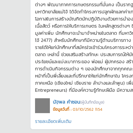
ต่างๆ พัฒนาภาคการเกษตรกรรมที่มั่นคง เป็นราก
มหาวิทยาลัยแม่โจ้ ได้จัดทำโครงการปลูกผักแลกค่า
โอกาสในการสร้างบัณฑิตนักปฏิบัติงานด้วยการนำองค์
เนื้อสัตว์ หรือการให้บริการเกษตร ในหลักสูตรต่างๆ 
มูลค่าเพิ่ม นักศึกษาจะนำมาจำหน่ายในตลาด ที่มหาวิ
โจ้ 2477) สำหรับนักศึกษาทีมีความรู้ด้านบริการท
รายได้ให้แก่นักศึกษาที่สมัครใจเข้าร่วมโครงการระหว
ตลาด เหล่านี้ ช่วยเสริมสร้างทักษะ ประสบการณ์ให้
ประโยชน์และแบ่งเบาภาระของ พ่อแม่ ผู้ปกครอง สร้
การดำเนินกิจกรรมต่าง ๆ ของนักศึกษาจากทุกคณะ /ส
หน้าที่เป็นพี่เลี้ยงและที่ปรึกษาให้แก่นักศึกษาใน 
ภาคเหนือ (เชียงใหม่ เชียงราย ลำปางและลำพูน) เพ
Entrepreneurs) ที่มีองค์ความรู้ทักษะฝีมือ มีควา
นัฐพล คำซอน
(ผู้บันทึกข้อมูล)
ข้อมูลวันที่ :
03/10/2562 11:54
รายละเอียดเพิ่มเติม