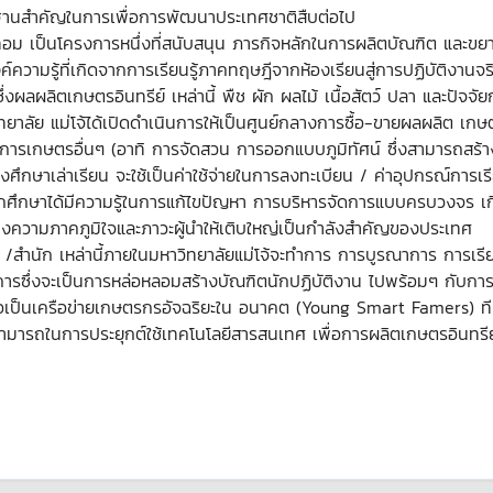
ฐานสำคัญในการเพื่อการพัฒนาประเทศชาติสืบต่อไป
เทอม เป็นโครงการหนึ่งที่สนับสนุน ภารกิจหลักในการผลิตบัณฑิต และข
ความรู้ที่เกิดจากการเรียนรู้ภาคทฤษฎีจากห้องเรียนสู่การปฏิบัติงาน
ซึ่งผลผลิตเกษตรอินทรีย์ เหล่านี้ พืช ผัก ผลไม้ เนื้อสัตว์ ปลา และปั
ทยาลัย แม่โจ้ได้เปิดดำเนินการให้เป็นศูนย์กลางการซื้อ-ขายผลผลิต เกษ
าง การเกษตรอื่นๆ (อาทิ การจัดสวน การออกแบบภูมิทัศน์ ซึ่งสามารถสร
่างศึกษาเล่าเรียน จะใช้เป็นค่าใช้จ่ายในการลงทะเบียน / ค่าอุปกรณ์การ
นักศึกษาได้มีความรู้ในการแก้ไขปัญหา การบริหารจัดการแบบครบวงจร เก
างความภาคภูมิใจและภาวะผู้นำให้เติบใหญ่เป็นกำลังสำคัญของประเทศ
ำนัก เหล่านี้ภายในมหาวิทยาลัยแม่โจ้จะทำการ การบูรณาการ การเรีย
โครงการซึ่งจะเป็นการหล่อหลอมสร้างบัณฑิตนักปฏิบัติงาน ไปพร้อมๆ กับก
ื่อเป็นเครือข่ายเกษตรกรอัจฉริยะใน อนาคต (Young Smart Famers) ที
มสามารถในการประยุกต์ใช้เทคโนโลยีสารสนเทศ เพื่อการผลิตเกษตรอินทรี