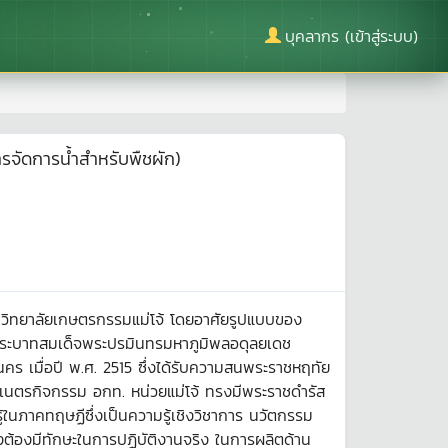
บุคลากร (เข้าสู่ระบบ)
จัดการน้ำสำหรับพืชผัก)
ที่วิทยาลัยเกษตรกรรมแม่โจ้ โดยอาศัยรูปแบบของ
่อพระบาทสมเด็จพระปรมินทรมหาภูมิพลอดุลยเดช
 เมื่อปี พ.ศ. 2515 ซึ่งได้รับความสนพระราชหฤทัย
ะเนตรกิจกรรม อกท. หน่วยแม่โจ้ ทรงมีพระราชดำรัส
ู้ในภาคทฤษฏีซึ่งเป็นความรู้เชิงวิชาการ นวัตกรรม
งต้องมีทักษะในการปฏิบัติงานจริง ในการผลิตด้าน