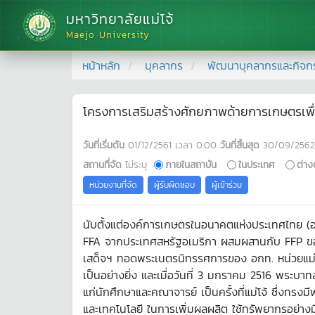
มหาวิทยาลัยแม่โจ้
Maejo University
หน้าหลัก
บุคลากร
พัฒนาบุคลากรและกิจก
โครงการเสริมสร้างศักยภาพด้ายการเกษตรเพื
วันที่เริ่มต้น
01/12/2561
เวลา
0:00
วันที่สิ้นสุด
30/09/2562
สถานที่จัด
ไม่ระบุ
ภายในสถาบัน
ในประเทศ
ต่าง
หน่วยงานที่จัด
ผู้รับผิดชอบ
ผู้เข้าร่วม
นับตั้งแต่องค์การเกษตรในอนาคตแห่งประเทศไทย (อกท
FFA จากประเทศสหรัฐอเมริกา ผสมผสานกับ FFP ของปร
เสด็จฯ ทอดพระเนตรนิทรรศการของ อกท. หน่วยแม่โจ
เป็นอย่างยิ่ง และเมื่อวันที่ 3 มกราคม 2516 พระ
แก่นักศึกษาและคณาจารย์ เป็นครั้งที่แม่โจ้ ซึ่งทร
และเทคโนโลยี ในการเพิ่มผลผลิต ใช้ทรัพยากรอย่างม