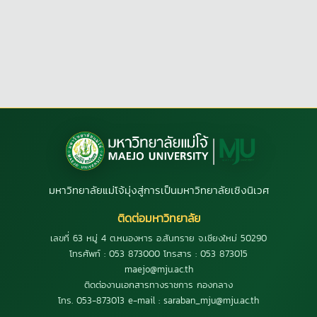
มหาวิทยาลัยแม่โจ้มุ่งสู่การเป็นมหาวิทยาลัยเชิงนิเวศ
ติดต่อมหาวิทยาลัย
เลขที่ 63 หมู่ 4 ต.หนองหาร อ.สันทราย จ.เชียงใหม่ 50290
โทรศัพท์ : 053 873000 โทรสาร : 053 873015
maejo@mju.ac.th
ติดต่องานเอกสารทางราชการ กองกลาง
โทร. 053-873013 e-mail : saraban_mju@mju.ac.th