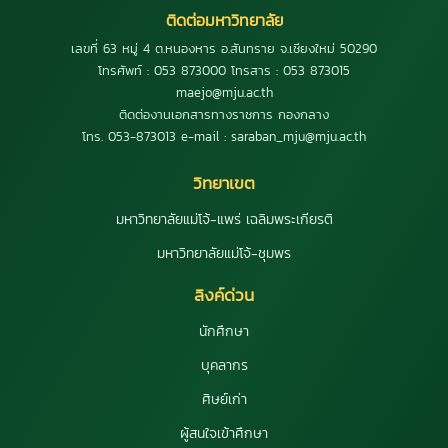
ติดต่อมหาวิทยาลัย
เลขที่ 63 หมู่ 4 ต.หนองหาร อ.สันทราย จ.เชียงใหม่ 50290
โทรศัพท์ : 053 873000 โทรสาร : 053 873015
maejo@mju.ac.th
ติดต่องานเอกสารทางราชการ กองกลาง
โทร. 053-873013 e-mail : saraban_mju@mju.ac.th
วิทยาเขต
มหาวิทยาลัยแม่โจ้-แพร่ เฉลิมพระเกียรติ
มหาวิทยาลัยแม่โจ้-ชุมพร
ลิงค์ด่วน
นักศึกษา
บุคลากร
ศิษย์เก่า
ผู้สนใจเข้าศึกษา